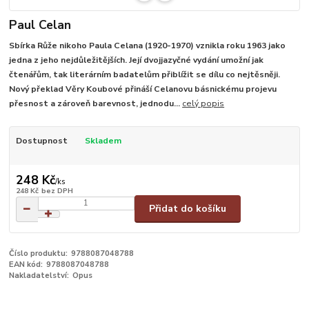
Paul Celan
Sbírka Růže nikoho Paula Celana (1920-1970) vznikla roku 1963 jako
jedna z jeho nejdůležitějších. Její dvojjazyčné vydání umožní jak
čtenářům, tak literárním badatelům přiblížit se dílu co nejtěsněji.
Nový překlad Věry Koubové přináší Celanovu básnickému projevu
přesnost a zároveň barevnost, jednodu...
celý popis
Dostupnost
Skladem
248 Kč
/
ks
248 Kč
bez DPH
Přidat do košíku
Číslo produktu:
9788087048788
EAN kód:
9788087048788
Nakladatelství:
Opus