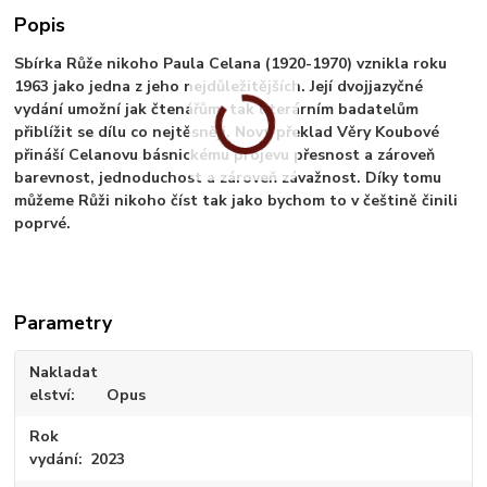
Popis
Sbírka Růže nikoho Paula Celana (1920-1970) vznikla roku
1963 jako jedna z jeho nejdůležitějších. Její dvojjazyčné
vydání umožní jak čtenářům, tak literárním badatelům
přiblížit se dílu co nejtěsněji. Nový překlad Věry Koubové
přináší Celanovu básnickému projevu přesnost a zároveň
barevnost, jednoduchost a zároveň závažnost. Díky tomu
můžeme Růži nikoho číst tak jako bychom to v češtině činili
poprvé.
Parametry
Nakladat
elství
Opus
Rok
vydání
2023