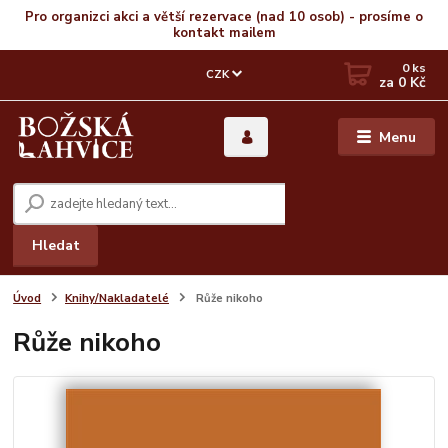
Pro organizci akci a větší rezervace (nad 10 osob) - prosíme o
kontakt mailem
0
ks
CZK
za
0 Kč
Menu
Hledat
Úvod
Knihy/Nakladatelé
Růže nikoho
Růže nikoho