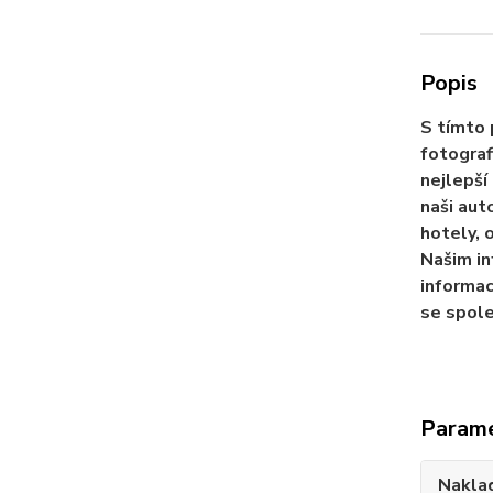
Popis
S tímto 
fotograf
nejlepší
naši aut
hotely, 
Našim in
informac
se spole
Param
Nakla