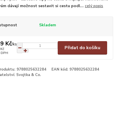
vám dávají možnost sestavit si cestu podl...
celý popis
stupnost
Skladem
9 Kč
/
ks
Přidat do košíku
 Kč
 DPH
produktu:
9788025632284
EAN kód:
9788025632284
atelství:
Svojtka & Co.