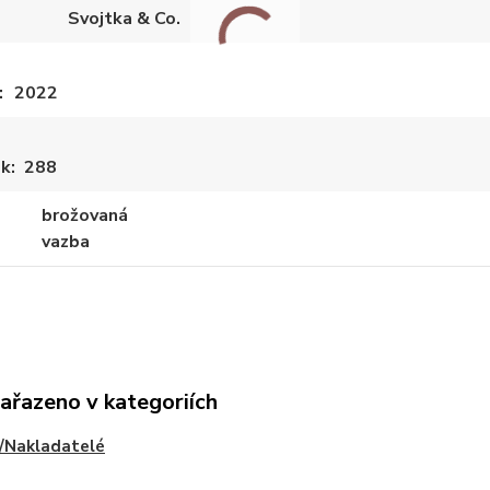
Svojtka & Co.
2022
ek
288
brožovaná
vazba
zařazeno v kategoriích
/Nakladatelé