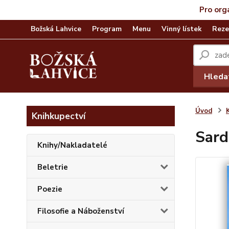
Pro org
Božská Lahvice
Program
Menu
Vinný lístek
Reze
Hleda
Úvod
Knihkupectví
Sard
Knihy/Nakladatelé
Beletrie
Poezie
Filosofie a Náboženství