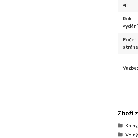
ví
Rok
vydání
Počet
strán
Vazba
Zboží 
Knihy
Volný