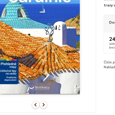
trasy 
Do
24
249
bez
Číslo 
Naklad