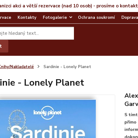
anizci akci a větší rezervace (nad 10 osob) - prosíme o kontak
rvace
Kontakty
Fotogalerie
Ochrana soukromí
Doprava
t
Knihy/Nakladatelé
Sardinie - Lonely Planet
inie - Lonely Planet
Alex
Gar
S tímt
přímo 
inform
dokona