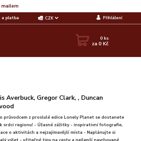
t mailem
 a platba
Přihlášení
CZK
0
ks
za
0 Kč
is Averbuck, Gregor Clark, , Duncan
wood
o průvodcem z proslulé edice Lonely Planet se dostanete
k srdci regionu! - Úžasné zážitky - inspirativní fotografie,
ace o aktivitách a nejzajímavější místa - Naplánujte si
lý výlet - užitečné tipy na cestu a nejlepší navrhované