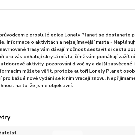
průvodcem z proslulé edice Lonely Planet se dostanete přím
ie, informace o aktivitách a nejzajímavější místa - Naplánuj
 navrhované trasy vám dávají možnost sestavit si cestu po
oři pro vás odhalují skrytá místa, čímž vám pomáhají zažít
outdoorové aktivity, pozorování divočiny a další zasvěcené i
formacím můžete věřit, protože autoři Lonely Planet osobně
í pro každé nové vydání se k nim vracejí znovu. Nepřijímám
hnout na to, že jsme objektivní.
etry
datelst