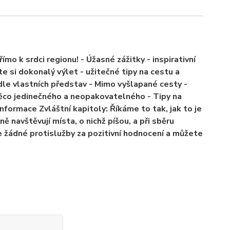
o k srdci regionu! - Úžasné zážitky - inspirativní
te si dokonalý výlet - užitečné tipy na cestu a
dle vlastních představ - Mimo vyšlapané cesty -
 něco jedinečného a neopakovatelného - Tipy na
nformace Zvláštní kapitoly: Říkáme to tak, jak to je
 navštěvují místa, o nichž píšou, a při sběru
e žádné protislužby za pozitivní hodnocení a můžete