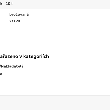
ek
104
brožovaná
vazba
zařazeno v kategoriích
/Nakladatelé
e