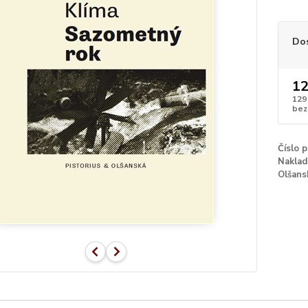
Do
12
129
bez
Číslo 
Naklad
Olšans