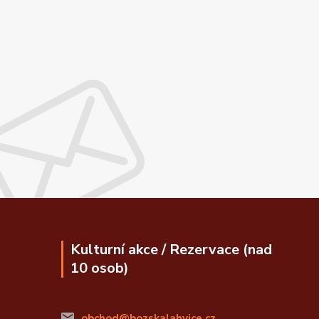
Kulturní akce / Rezervace (nad
10 osob)
obchod@bozskalahvice.cz