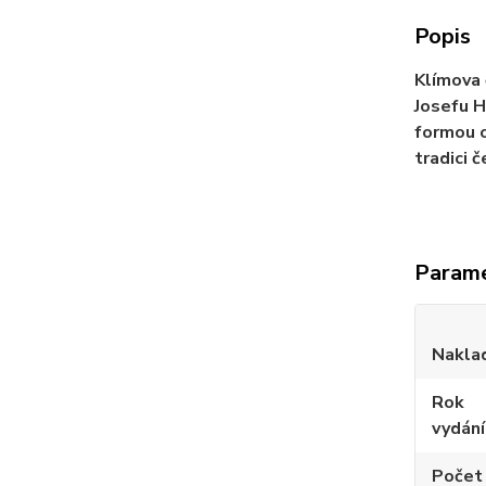
Popis
Klímova 
Josefu H
formou o
tradici 
Param
Nakla
Rok
vydání
Počet