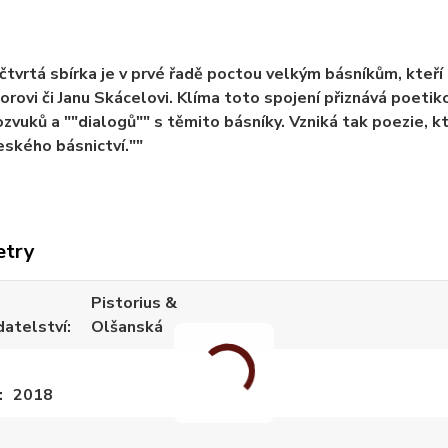
čtvrtá sbírka je v prvé řadě poctou velkým básníkům, kteří
orovi či Janu Skácelovi. Klíma toto spojení přiznává poetiko
zvuků a ""dialogů"" s těmito básníky. Vzniká tak poezie, k
českého básnictví.""
etry
Pistorius &
datelství
Olšanská
2018