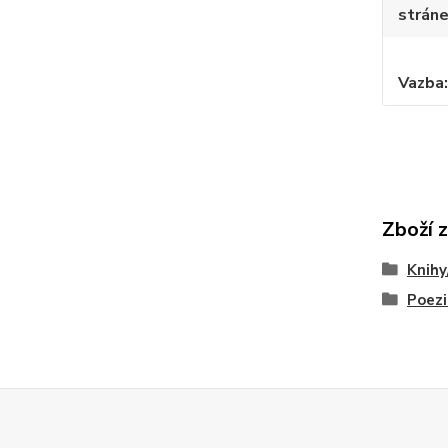
strán
Vazba
Zboží 
Knihy
Poezi