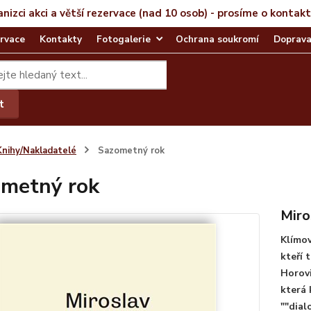
anizci akci a větší rezervace (nad 10 osob) - prosíme o kontak
rvace
Kontakty
Fotogalerie
Ochrana soukromí
Doprava
t
Knihy/Nakladatelé
Sazometný rok
metný rok
Miro
Klímov
kteří 
Horovi
která 
""dial