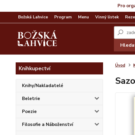
Pro org
Božská Lahvice
Program
Menu
Vinný lístek
Reze
Hleda
Úvod
Knihkupectví
Sazo
Knihy/Nakladatelé
Beletrie
Poezie
Filosofie a Náboženství