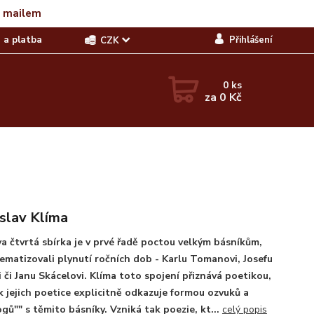
t mailem
 a platba
Přihlášení
CZK
0
ks
za
0 Kč
slav Klíma
a čtvrtá sbírka je v prvé řadě poctou velkým básníkům,
tematizovali plynutí ročních dob - Karlu Tomanovi, Josefu
 či Janu Skácelovi. Klíma toto spojení přiznává poetikou,
k jejich poetice explicitně odkazuje formou ozvuků a
ogů"" s těmito básníky. Vzniká tak poezie, kt...
celý popis