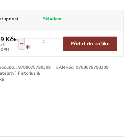
stupnost
Skladem
9 Kč
/
ks
Přidat do košíku
 Kč
 DPH
produktu:
9788075790309
EAN kód:
9788075790309
atelství:
Pistorius &
ká