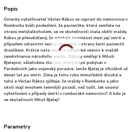
Popis
Ústecký vyšetřovatel Václav Rákos se vypraví do nemocnice v
Rumburku kvůli podezření, že pacientka, která zemřela na
otravu metylalkoholem, se ve skutečnosti stala obětí vraždy.
Rákos je přesvědčený, že existuje souvislost mezi její smrtí a
případem zdravotní sestry obviněné z otravy šesti pacientů
draslíkem. Krátce nato dojde v nedaleké vesnici k vraždě
zaměstnance národního parku. Důkazy směřují k Miloši
Bjelejovi, válečnému zločinci, který kdysi pobýval v
Pardubicích jako vojenský poradce. Jenže Bjelej je oficiálně už
deset let po smrti. Zima je toho roku mimořádně dlouhá a
tuhá a Václav Rákos zjišťuje, že vraždy v Rumburku a jeho
okolí mají mnohem temnější pozadí, než tušil. Jak souvisí
vyšetřování s případy úmrtí v rumburské nemocnici? A kdo je
ve skutečnosti Miloš Bjelej?
Parametry