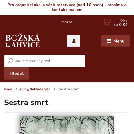
Pro organizci akci a větší rezervace (nad 10 osob) - prosíme o
kontakt mailem
0
ks
CZK
za
0 Kč
Menu
Hledat
Úvod
Knihy/Nakladatelé
Sestra smrt
Sestra smrt