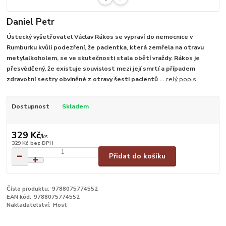
Daniel Petr
Ústecký vyšetřovatel Václav Rákos se vypraví do nemocnice v
Rumburku kvůli podezření, že pacientka, která zemřela na otravu
metylalkoholem, se ve skutečnosti stala obětí vraždy. Rákos je
přesvědčený, že existuje souvislost mezi její smrtí a případem
zdravotní sestry obviněné z otravy šesti pacientů ...
celý popis
Dostupnost
Skladem
329 Kč
/
ks
329 Kč
bez DPH
Přidat do košíku
Číslo produktu:
9788075774552
EAN kód:
9788075774552
Nakladatelství:
Host