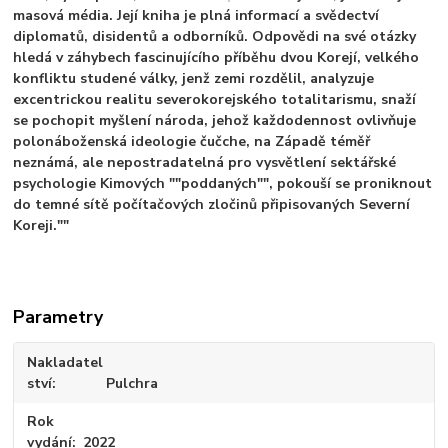
masová média. Její kniha je plná informací a svědectví
diplomatů, disidentů a odborníků. Odpovědi na své otázky
hledá v záhybech fascinujícího příběhu dvou Korejí, velkého
konfliktu studené války, jenž zemi rozdělil, analyzuje
excentrickou realitu severokorejského totalitarismu, snaží
se pochopit myšlení národa, jehož každodennost ovlivňuje
polonáboženská ideologie čučche, na Západě téměř
neznámá, ale nepostradatelná pro vysvětlení sektářské
psychologie Kimových ""poddaných"", pokouší se proniknout
do temné sítě počítačových zločinů připisovaných Severní
Koreji.""
Parametry
Nakladatel
ství
Pulchra
Rok
vydání
2022