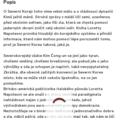
Popis
O Severní Koreji toho víme velmi málo a o vládnoucí dynastii
Kimů ještě méně. Strohé zprávy z médií líčí zemi, uzavřenou
před okolním světem, jako říši zla, která se chystá pomocí
jaderných zbraní zničit celý okolní svět. Kniha Loretty
Napoleoni proniká hlouběji do korejského systému a přináší
informace, které nám mohou pomoci lépe porozumět tomu,
proč je Severní Korea taková, jaká je.
Severokorejský vůdce Kim Čong-un se jeví jako tyran,
chvílemi směšný, chvílemi krvežíznivý, ale pokud jde o jeho
výhrůžky a zda je schopen je naplnit, také nevyzpytatelný.
Zkrátka, dle obecně zažitých konvencí je Severní Korea
místo, kde se může stát cokoliv špatného, na co jen
pomyslíme.
Britsko-americká publicistka italského původu Loretta
Napoleoni se ale snaží na shora zmíněná paradigmata
nahlédnout nejen z jednoho úhlu pohledu, jehož
východiskem jsou euro-americké principy demokracie.
Neztotožňuje se s binárními definicemi jednoznačného dobra
a zla, nýbrž pátrá, zda se věci opravdu mají tak, jak nám je líčí