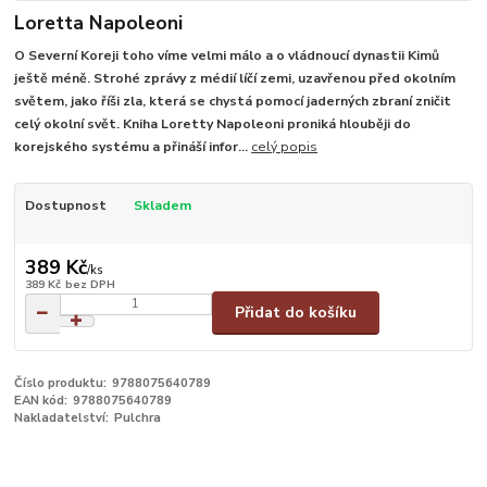
Loretta Napoleoni
O Severní Koreji toho víme velmi málo a o vládnoucí dynastii Kimů
ještě méně. Strohé zprávy z médií líčí zemi, uzavřenou před okolním
světem, jako říši zla, která se chystá pomocí jaderných zbraní zničit
celý okolní svět. Kniha Loretty Napoleoni proniká hlouběji do
korejského systému a přináší infor...
celý popis
Dostupnost
Skladem
389 Kč
/
ks
389 Kč
bez DPH
Přidat do košíku
Číslo produktu:
9788075640789
EAN kód:
9788075640789
Nakladatelství:
Pulchra