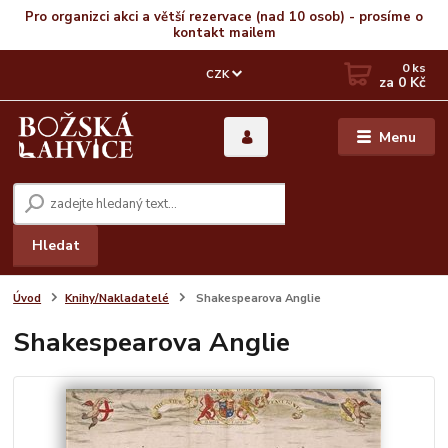
Pro organizci akci a větší rezervace (nad 10 osob) - prosíme o
kontakt mailem
0
ks
CZK
za
0 Kč
Menu
Hledat
Úvod
Knihy/Nakladatelé
Shakespearova Anglie
Shakespearova Anglie