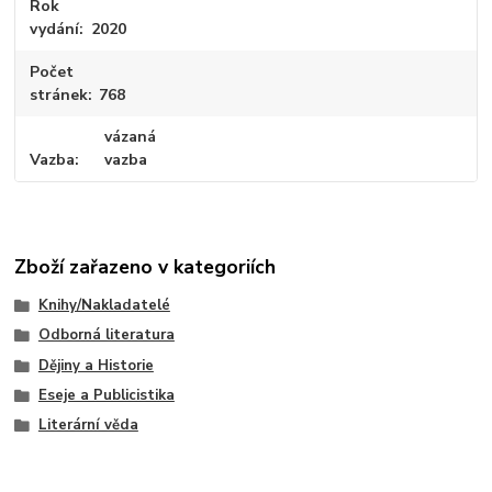
Rok
vydání
2020
Počet
stránek
768
vázaná
Vazba
vazba
Zboží zařazeno v kategoriích
Knihy/Nakladatelé
Odborná literatura
Dějiny a Historie
Eseje a Publicistika
Literární věda