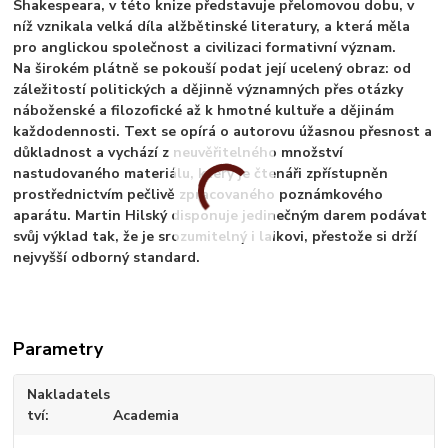
Shakespeara, v této knize představuje přelomovou dobu, v
níž vznikala velká díla alžbětinské literatury, a která měla
pro anglickou společnost a civilizaci formativní význam.
Na širokém plátně se pokouší podat její ucelený obraz: od
záležitostí politických a dějinně významných přes otázky
náboženské a filozofické až k hmotné kultuře a dějinám
každodennosti. Text se opírá o autorovu úžasnou přesnost a
důkladnost a vychází z neuvěřitelného množství
nastudovaného materiálu, který je čtenáři zpřístupněn
prostřednictvím pečlivě zpracovaného poznámkového
aparátu. Martin Hilský disponuje jedinečným darem podávat
svůj výklad tak, že je srozumitelný i laikovi, přestože si drží
nejvyšší odborný standard.
Parametry
Nakladatels
tví
Academia