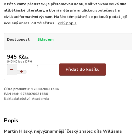
v této knize představuje přelomovou dobu, v níž vznikala velká díla
alžbětinské literatury, a která měla pro anglickou společnost a
civilizaci formativní význam. Na širokém plátně se pokouší podat její
ucelený obraz: od záležitos...
celý popis
Dostupnost
Skladem
945 Kč
/
ks
945 Kč
bez DPH
Přidat do košíku
Číslo produktu:
9788020031686
EAN kód:
9788020031686
Nakladatelství:
Academia
Popis
Martin Hilský, nejvýznamnější český znalec díla Williama