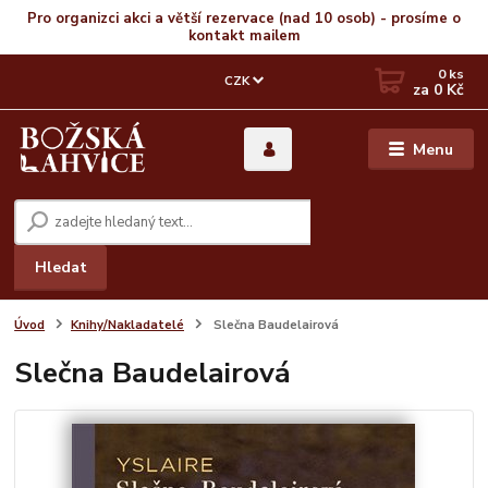
Pro organizci akci a větší rezervace (nad 10 osob) - prosíme o
kontakt mailem
0
ks
CZK
za
0 Kč
Menu
Hledat
Úvod
Knihy/Nakladatelé
Slečna Baudelairová
Slečna Baudelairová