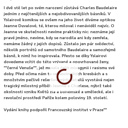
I dvě stě let po svém narození zůstává Charles Baudelaire
jedním z nejčtenějších a nejobdivovanějších básníků. V
Yslairově komiksu se ovšem na jeho život díváme optikou
Jeanne Duvalové, té, kterou miloval i nenáviděl nejvíc. O
Jeanne ve skutečnosti nevíme prakticky nic: neznáme její
pravé jméno, nevíme, kdy se narodila ani kdy zemřela,
nemáme žádný z jejích dopisů. Zůstalo jen pár svědectví,
několik portrétů od samotného Baudelaire a samozřejmě
básně, k nimž ho inspirovala. Přesto se díky Yslairovi
dovedeme vcítit do této vzývané a opovrhované ženy,
""černé Venuše"", jež musela čelit misogynii i rasismu své
doby. Před očima nám tu ve fascinujících kresbách a s
množstvím pečlivě rešeršovaných detailů vyvstává nejen
tragický milostný příběh Jeanne a Charlese, nýbrž také
okolnosti vzniku Květů zla a bohémské a umělecké, ale i
revoluční prostředí Paříže kolem poloviny 19. století.
Vydání knihy podpořil Francouzský institut v Praze""