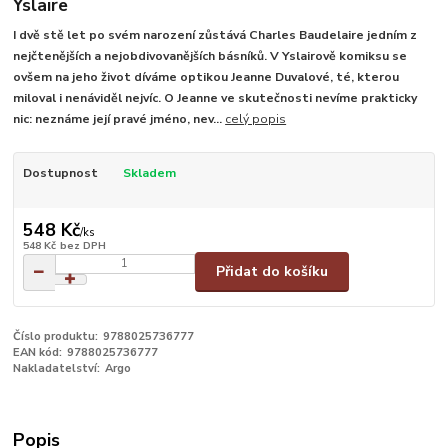
Yslaire
I dvě stě let po svém narození zůstává Charles Baudelaire jedním z
nejčtenějších a nejobdivovanějších básníků. V Yslairově komiksu se
ovšem na jeho život díváme optikou Jeanne Duvalové, té, kterou
miloval i nenáviděl nejvíc. O Jeanne ve skutečnosti nevíme prakticky
nic: neznáme její pravé jméno, nev...
celý popis
Dostupnost
Skladem
548 Kč
/
ks
548 Kč
bez DPH
Přidat do košíku
Číslo produktu:
9788025736777
EAN kód:
9788025736777
Nakladatelství:
Argo
Popis