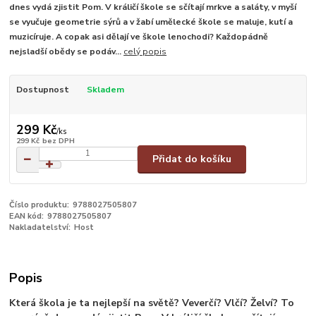
dnes vydá zjistit Pom. V králičí škole se sčítají mrkve a saláty, v myší
se vyučuje geometrie sýrů a v žabí umělecké škole se maluje, kutí a
muzicíruje. A copak asi dělají ve škole lenochodi? Každopádně
nejsladší obědy se podáv...
celý popis
Dostupnost
Skladem
299 Kč
/
ks
299 Kč
bez DPH
Přidat do košíku
Číslo produktu:
9788027505807
EAN kód:
9788027505807
Nakladatelství:
Host
Popis
Která škola je ta nejlepší na světě? Veverčí? Vlčí? Želví? To