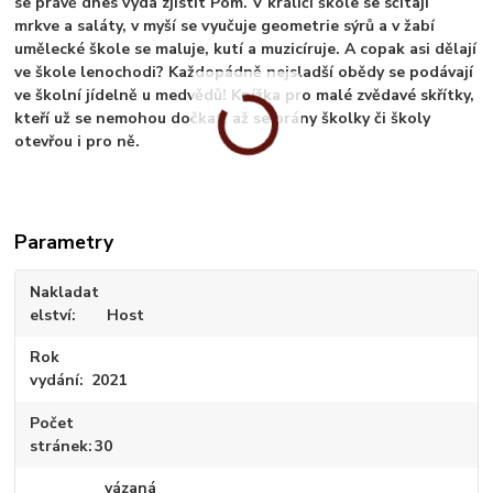
se právě dnes vydá zjistit Pom. V králičí škole se sčítají
mrkve a saláty, v myší se vyučuje geometrie sýrů a v žabí
umělecké škole se maluje, kutí a muzicíruje. A copak asi dělají
ve škole lenochodi? Každopádně nejsladší obědy se podávají
ve školní jídelně u medvědů! Knížka pro malé zvědavé skřítky,
kteří už se nemohou dočkat, až se brány školky či školy
otevřou i pro ně.
Parametry
Nakladat
elství
Host
Rok
vydání
2021
Počet
stránek
30
vázaná