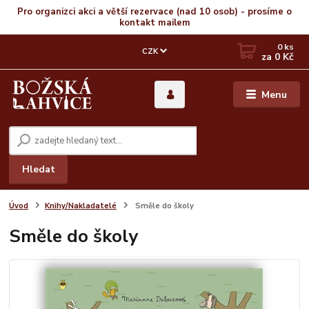
Pro organizci akci a větší rezervace (nad 10 osob) - prosíme o
kontakt mailem
0
ks
CZK
za
0 Kč
Menu
Hledat
Úvod
Knihy/Nakladatelé
Směle do školy
Směle do školy