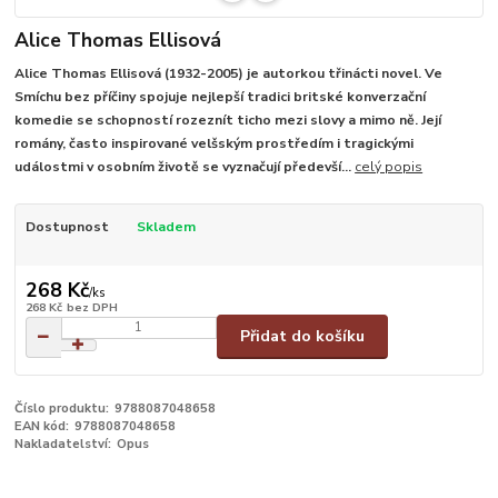
Alice Thomas Ellisová
Alice Thomas Ellisová (1932-2005) je autorkou třinácti novel. Ve
Smíchu bez příčiny spojuje nejlepší tradici britské konverzační
komedie se schopností rozeznít ticho mezi slovy a mimo ně. Její
romány, často inspirované velšským prostředím i tragickými
událostmi v osobním životě se vyznačují předevší...
celý popis
Dostupnost
Skladem
268 Kč
/
ks
268 Kč
bez DPH
Přidat do košíku
Číslo produktu:
9788087048658
EAN kód:
9788087048658
Nakladatelství:
Opus