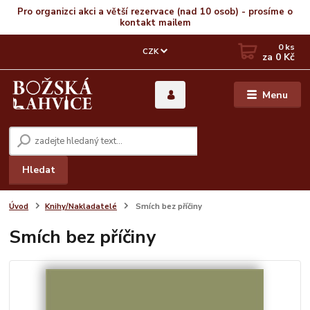
Pro organizci akci a větší rezervace (nad 10 osob) - prosíme o
kontakt mailem
0
ks
CZK
za
0 Kč
Menu
Hledat
Úvod
Knihy/Nakladatelé
Smích bez příčiny
Smích bez příčiny