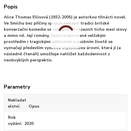
Popis
Alice Thomas Ellisová (1932-2005) je autorkou třinácti novel.
Ve Smíchu bez příčiny spojuje nejlepší tradici britské
konverzační komedie se schopností rozeznít ticho mezi slovy
a mimo ně. Její romány, často inspirované velšským
prostředím i tragickými událostmi v osobním životě se
vyznačují především vysokou stylistickou úrovní, která jí (a
následně čtenáři) umožňuje nahlížet každodennost z
neobvyklých perspektiv.
Parametry
Nakladat
elství
Opus
Rok
vydání
2020