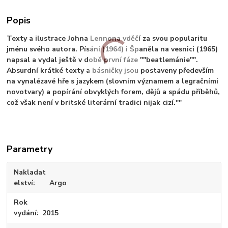
Popis
Texty a ilustrace Johna Lennona vděčí za svou popularitu
jménu svého autora. Písání (1964) i Španěla na vesnici (1965)
napsal a vydal ještě v době první fáze ""beatlemánie"".
Absurdní krátké texty a básničky jsou postaveny především
na vynalézavé hře s jazykem (slovním významem a legračními
novotvary) a popírání obvyklých forem, dějů a spádu příběhů,
což však není v britské literární tradici nijak cizí.""
Parametry
Nakladat
elství
Argo
Rok
vydání
2015