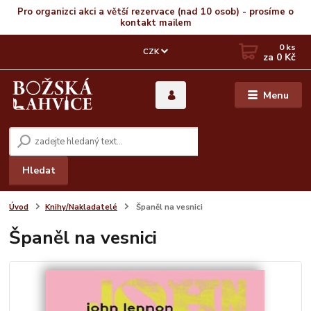
Pro organizci akci a větší rezervace (nad 10 osob) - prosíme o
kontakt mailem
0
ks
CZK
za
0 Kč
Menu
Hledat
Úvod
Knihy/Nakladatelé
Španěl na vesnici
Španěl na vesnici