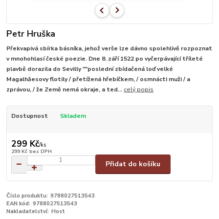
Petr Hruška
Překvapivá sbírka básníka, jehož verše lze dávno spolehlivě rozpoznat
v mnohohlasí české poezie. Dne 8. září 1522 po vyčerpávající tříleté
plavbě dorazila do Sevilly ""poslední zbídačená loď velké
Magalhăesovy flotily / přetížená hřebíčkem, / osmnácti muži / a
zprávou, / že Země nemá okraje, a ted...
celý popis
Dostupnost
Skladem
299 Kč
/
ks
299 Kč
bez DPH
Přidat do košíku
Číslo produktu:
9788027513543
EAN kód:
9788027513543
Nakladatelství:
Host