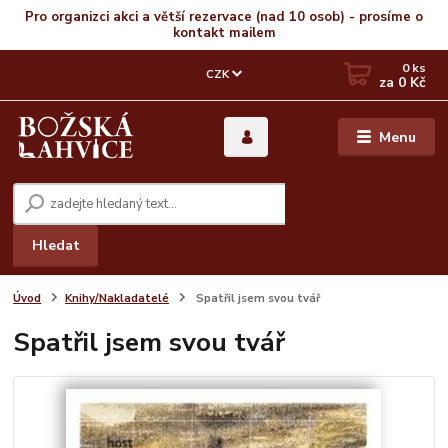
Pro organizci akci a větší rezervace (nad 10 osob) - prosíme o
kontakt mailem
0
ks
CZK
za
0 Kč
Menu
Hledat
Úvod
Knihy/Nakladatelé
Spatřil jsem svou tvář
Spatřil jsem svou tvář