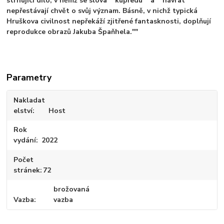
strhující dílo, v němž se slova ""kupředu"" a ""návrat""
nepřestávají chvět o svůj význam. Básně, v nichž typická
Hruškova civilnost nepřekáží zjitřené fantasknosti, doplňují
reprodukce obrazů Jakuba Špaňhela.""
Parametry
Nakladat
elství
Host
Rok
vydání
2022
Počet
stránek
72
brožovaná
Vazba
vazba