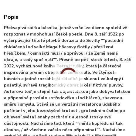
Popis
Překvapivá sbírka básníka, jehož verše lze dávno spolehlivě
rozpoznat v mnohohlasí české poezie. Dne 8. září 1522 po
vyčerpávající tříleté plavbě dorazila do Sevilly ""poslední
zbídačená loď velké Magalhăesovy flotily / přetížená
hřebíčkem, / osmnácti muži / a zprávou, / že Země nemá
okraje, a tedy spočinutí"". Přesně po pěti stech letech, 8. září
2022, vychází nová kniha Petra Hrušky, která je částečně
inspirována prvním obeplutím zeměkoule. Ve čtyřiceti
básních a jedné rozsáhlejší skladbě je sklenut velkolepý i
pošetilý, svíravě tragikomický obraz jakési fiktivní plavby.
Autorova loď je stejně tak objevitelskou jako dobyvatelskou
a připomíná proslulou středověkou loď bláznů, zbavenou
směru i smyslu. Stává se univerzální metaforou lidského
počínání v jeho bezostyšné krutosti, groteskním úsilím po
objevení světa i snahy zachránit alespoň trosky své
důstojnosti. Nacházíme loď, která ""mířila kupředu už tak
dlouho, / až všechno začalo něco připomínat"". Nacházíme