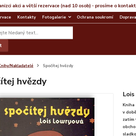
anizci akci a větší rezervace (nad 10 osob) - prosíme o kontak
rvace
Kontakty
Fotogalerie
Ochrana soukromí
Doprava
t
Knihy/Nakladatelé
Spočítej hvězdy
ítej hvězdy
Lois
Kniha
v době
zatím 
obchod
sladko