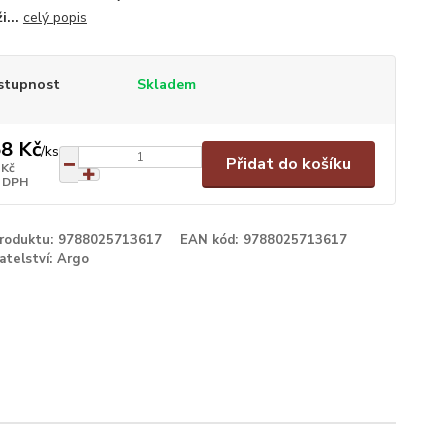
ži...
celý popis
stupnost
Skladem
8 Kč
/
ks
Přidat do košíku
 Kč
 DPH
produktu:
9788025713617
EAN kód:
9788025713617
atelství:
Argo