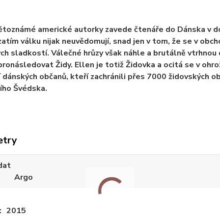
ětoznámé americké autorky zavede čtenáře do Dánska v d
 zatím válku nijak neuvědomují, snad jen v tom, že se v obcho
ch sladkostí. Válečné hrůzy však náhle a brutálně vtrhnou
ronásledovat Židy. Ellen je totiž Židovka a ocitá se v oh
í dánských občanů, kteří zachránili přes 7000 židovských ob
ího Švédska.
etry
dat
Argo
2015