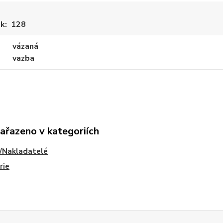
ek
128
vázaná
vazba
zařazeno v kategoriích
/Nakladatelé
rie