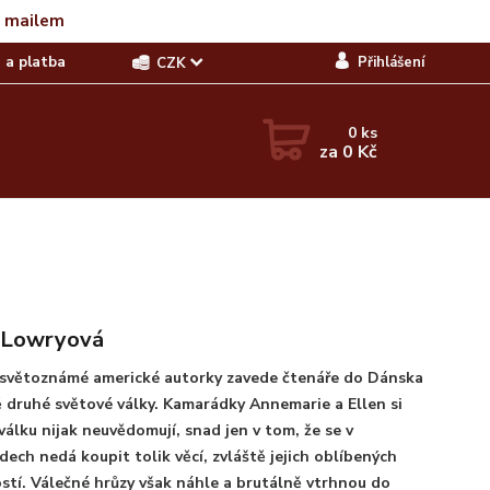
t mailem
 a platba
Přihlášení
CZK
0
ks
za
0 Kč
 Lowryová
 světoznámé americké autorky zavede čtenáře do Dánska
 druhé světové války. Kamarádky Annemarie a Ellen si
válku nijak neuvědomují, snad jen v tom, že se v
ech nedá koupit tolik věcí, zvláště jejich oblíbených
stí. Válečné hrůzy však náhle a brutálně vtrhnou do