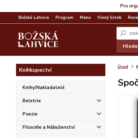
Pro org
Božská Lahvice
Program
Menu
Vinný lístek
Reze
Hleda
Úvod
Knihkupectví
Spoč
Knihy/Nakladatelé
Beletrie
Poezie
Filosofie a Náboženství