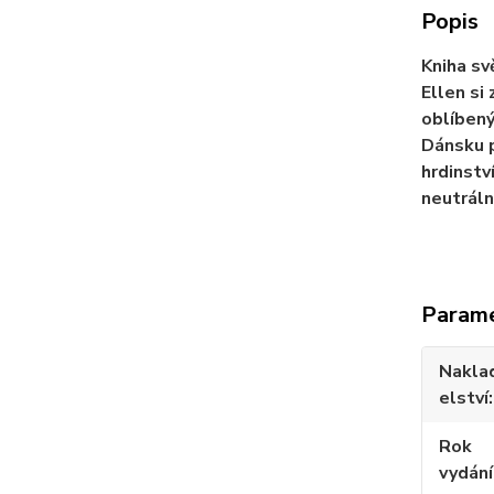
Popis
Kniha sv
Ellen si
oblíbený
Dánsku p
hrdinstv
neutráln
Param
Nakla
elství
Rok
vydání