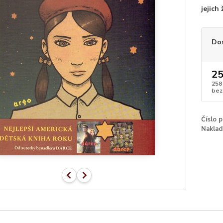
jejich 
Do
25
258
bez
Číslo 
Naklad