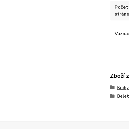
Počet
strán
Vazba
Zboží 
Knihy
Belet