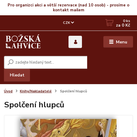
Pro organizci akci a větší rezervace (nad 10 osob) - prosíme o
kontakt mailem
0
ks
CZK
za
0 Kč
Menu
Hledat
Úvod
Knihy/Nakladatelé
Spolčení hlupců
Spolčení hlupců