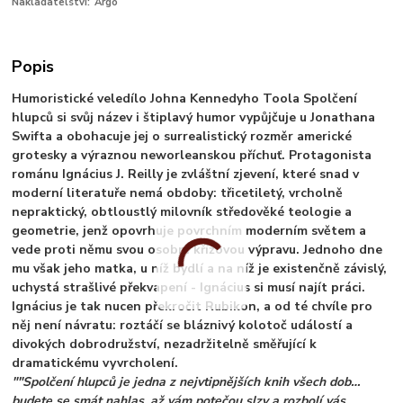
Nakladatelství:
Argo
Popis
Humoristické veledílo Johna Kennedyho Toola Spolčení
hlupců si svůj název i štiplavý humor vypůjčuje u Jonathana
Swifta a obohacuje jej o surrealistický rozměr americké
grotesky a výraznou neworleanskou příchuť. Protagonista
románu Ignácius J. Reilly je zvláštní zjevení, které snad v
moderní literatuře nemá obdoby: třicetiletý, vrcholně
nepraktický, obtloustlý milovník středověké teologie a
geometrie, jenž opovrhuje povrchním moderním světem a
vede proti němu svou osobní křížovou výpravu. Jednoho dne
mu však jeho matka, u níž bydlí a na níž je existenčně závislý,
uchystá strašlivé překvapení - Ignácius si musí najít práci.
Ignácius je tak nucen překročit Rubikon, a od té chvíle pro
něj není návratu: roztáčí se bláznivý kolotoč událostí a
divokých dobrodružství, nezadržitelně směřující k
dramatickému vyvrcholení.
""Spolčení hlupců je jedna z nejvtipnějších knih všech dob…
budete se smát nahlas, až vám potečou slzy a rozbolí vás