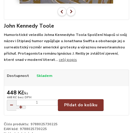
John Kennedy Toole
Humoristické veledílo Johna Kennedyho Toola Spolčení hlupců si svůj
název i štiplavý humor vypůjčuje u Jonathana Swifta a obohacuje jej o
surrealistický rozměr americké grotesky a výraznou neworleanskou
příchuť. Protagonista románu Ignácius J. Reilly je zvláštní zjevení,
které snad v moderní literat...
celý popis
Dostupnost
Skladem
448 Kč
/
ks
448 Kč
bez DPH
Přidat do košíku
Číslo produktu:
9788025730225
EAN kód:
9788025730225