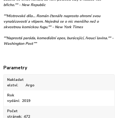
břicho."" - New Republic
""Mistrovské dílo… Román čtenáře naprosto ohromí svou
vynalézavostí a vtipem. Nejedná se o nic menšího než o
skvostnou komickou fugu."" - New York Times
""Naprostá paráda, komediální epos, burácející, řvoucí lavina."" -
Washington Post
""
Parametry
Nakladat
elství
Argo
Rok
vydání
2019
Počet
stránek
472