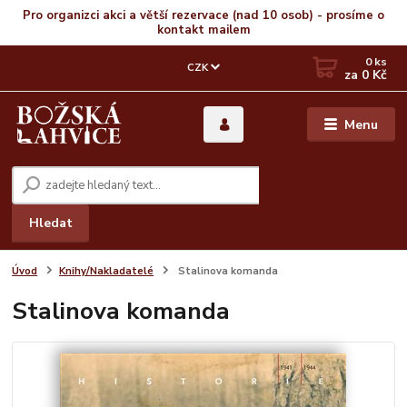
Pro organizci akci a větší rezervace (nad 10 osob) - prosíme o
kontakt mailem
0
ks
CZK
za
0 Kč
Menu
Hledat
Úvod
Knihy/Nakladatelé
Stalinova komanda
Stalinova komanda