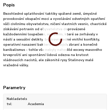
Popis
Bezohledné uplatňování taktiky spálené země, úmyslné
provokování okupační moci a vyvolávání odvetných opatření
vůči civilnímu obyvatelstvu, ničení vlastních vesnic, chaotické
získávání potravin od obyvatelstva doprovázené
každodenními loupežemi, opilstvím, které se zvrhávaly v
násilí a sexuální delikty, bratrovražedné vnitřní konflikty,
operativní nasazení bakteriologických zbraní a konečně
kanibalismus - tohle vše nebyly nahodilé excesy masového
krveprolití ani spontánní lidová odezva na krutost
vládnoucích nacistů, ale zákonité rysy Stalinovy malé
vražedné války.
Parametry
Nakladatels
tví
Academia