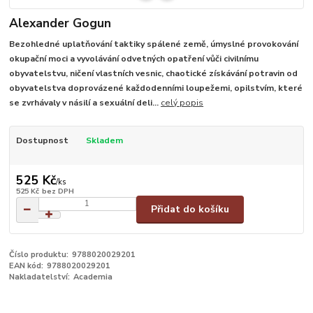
Alexander Gogun
Bezohledné uplatňování taktiky spálené země, úmyslné provokování
okupační moci a vyvolávání odvetných opatření vůči civilnímu
obyvatelstvu, ničení vlastních vesnic, chaotické získávání potravin od
obyvatelstva doprovázené každodenními loupežemi, opilstvím, které
se zvrhávaly v násilí a sexuální deli...
celý popis
Dostupnost
Skladem
525 Kč
/
ks
525 Kč
bez DPH
Přidat do košíku
Číslo produktu:
9788020029201
EAN kód:
9788020029201
Nakladatelství:
Academia