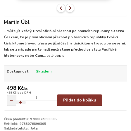
Martin Úbl
...může jít každý! První oficiální přechod po hranicích republiky. Stezka
Českem, to je první oficiální přechod po hranicích republiky tvořící
tisícikilometrovou trasu po jižní části a tisícikilometrovou po severní.
Jak se z nápadu party nadšenců stane přechod ve stylu Pacifické
hřebenovky nebo Cam...
celý popis
Dostupnost
Skladem
498 Kč
/
ks
498 Kč
bez DPH
Přidat do košíku
Číslo produktu:
9788076890305
EAN kód:
9788076890305
Nakladatelství:
Jota