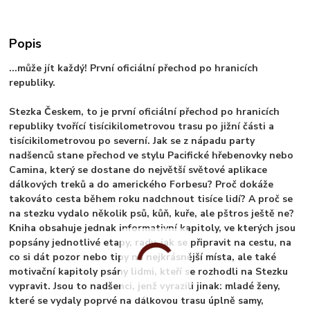
Popis
...může jít každý! První oficiální přechod po hranicích
republiky.
Stezka Českem, to je první oficiální přechod po hranicích
republiky tvořící tisícikilometrovou trasu po jižní části a
tisícikilometrovou po severní. Jak se z nápadu party
nadšenců stane přechod ve stylu Pacifické hřebenovky nebo
Camina, který se dostane do největší světové aplikace
dálkových treků a do amerického Forbesu? Proč dokáže
takováto cesta během roku nadchnout tisíce lidí? A proč se
na stezku vydalo několik psů, kůň, kuře, ale pštros ještě ne?
Kniha obsahuje jednak informativní kapitoly, ve kterých jsou
popsány jednotlivé etapy, rady, jak se připravit na cestu, na
co si dát pozor nebo tipy na nejkrásnější místa, ale také
motivační kapitoly psány lidmi, kteří se rozhodli na Stezku
vypravit. Jsou to nadšenci, jenž vyrazili jinak: mladé ženy,
které se vydaly poprvé na dálkovou trasu úplně samy,