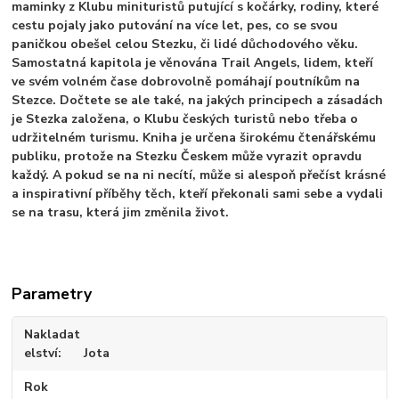
maminky z Klubu minituristů putující s kočárky, rodiny, které
cestu pojaly jako putování na více let, pes, co se svou
paničkou obešel celou Stezku, či lidé důchodového věku.
Samostatná kapitola je věnována Trail Angels, lidem, kteří
ve svém volném čase dobrovolně pomáhají poutníkům na
Stezce. Dočtete se ale také, na jakých principech a zásadách
je Stezka založena, o Klubu českých turistů nebo třeba o
udržitelném turismu. Kniha je určena širokému čtenářskému
publiku, protože na Stezku Českem může vyrazit opravdu
každý. A pokud se na ni necítí, může si alespoň přečíst krásné
a inspirativní příběhy těch, kteří překonali sami sebe a vydali
se na trasu, která jim změnila život.
Parametry
Nakladat
elství
Jota
Rok