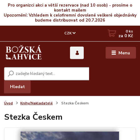
Pro organizci akci a větší rezervace (nad 10 osob) - prosíme o
kontakt mailem
Upozornění: Vzhledem k celofiremní dovolené veškeré objednávky
budeme distribuovat od 20.7.2026
0
ks
CZK
za
0 Kč
Menu
Hledat
Úvod
Knihy/Nakladatelé
Stezka Českem
Stezka Českem