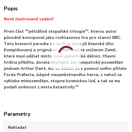
Popis
Nové ilustrované vydání!
První část ""pětidílné stopařské trilogie"", kterou autor
původně koncipoval jako rozhlasovou hru pro stanici BBC.
Tato bravurní parodie na sci-fi je dnes již klasické dílo.
Komplikovaný a originální příběh začíná zničením Země,
která musí udělat místo nové galaktické dálnici. Hlavní
hrdina příběhu, docela obyčejný, ale sympatický pozemšťan
jménem Arthur Dent, má to štěstí, že s pomocí svého přítele
Forda Prefecta, údajně nezaměstnaného herce, z nehož se
vyklube mimozemšťan, stopne kosmickou loď, a tak se mu
podaří uniknout z místa katastrofy.""
Parametry
Nakladat