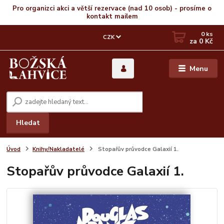
Pro organizci akci a větší rezervace (nad 10 osob) - prosíme o
kontakt mailem
0
ks
CZK
za
0 Kč
Menu
Hledat
Úvod
Knihy/Nakladatelé
Stopařův průvodce Galaxií 1.
Stopařův průvodce Galaxií 1.