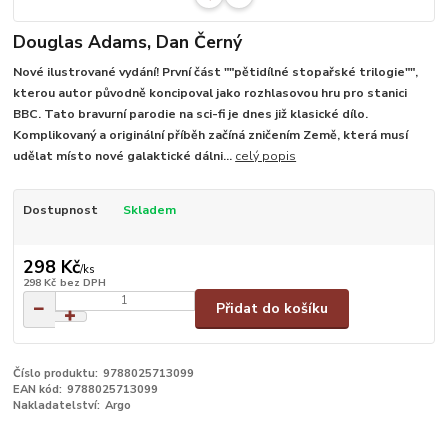
Douglas Adams, Dan Černý
Nové ilustrované vydání! První část ""pětidílné stopařské trilogie"",
kterou autor původně koncipoval jako rozhlasovou hru pro stanici
BBC. Tato bravurní parodie na sci-fi je dnes již klasické dílo.
Komplikovaný a originální příběh začíná zničením Země, která musí
udělat místo nové galaktické dálni...
celý popis
Dostupnost
Skladem
298 Kč
/
ks
298 Kč
bez DPH
Přidat do košíku
Číslo produktu:
9788025713099
EAN kód:
9788025713099
Nakladatelství:
Argo