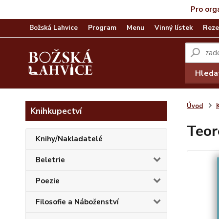
Pro org
Božská Lahvice
Program
Menu
Vinný lístek
Reze
Hleda
Úvod
Knihkupectví
Teor
Knihy/Nakladatelé
Beletrie
Poezie
Filosofie a Náboženství