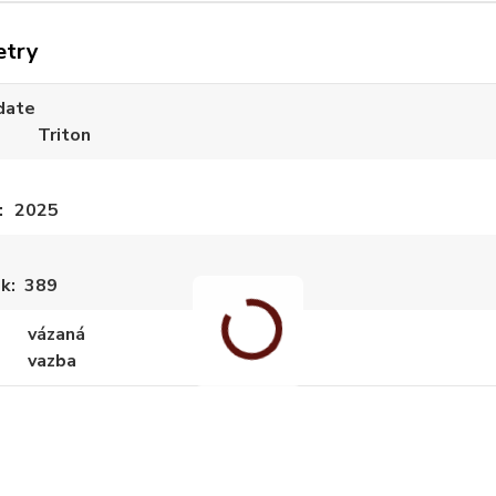
etry
date
Triton
2025
ek
389
vázaná
vazba