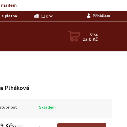
t mailem
 a platba
Přihlášení
CZK
0
ks
za
0 Kč
a Plháková
stupnost
Skladem
9 Kč
/
ks