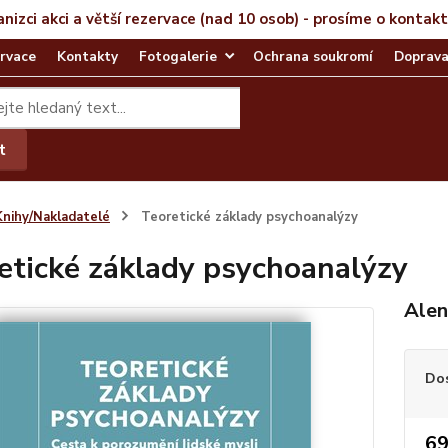
anizci akci a větší rezervace (nad 10 osob) - prosíme o kontak
rvace
Kontakty
Fotogalerie
Ochrana soukromí
Doprava
t
Knihy/Nakladatelé
Teoretické základy psychoanalýzy
etické základy psychoanalýzy
Alen
Do
69