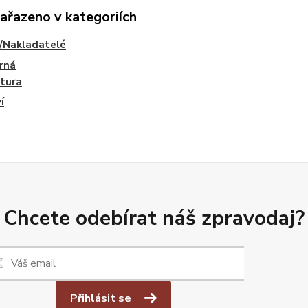
zařazeno v kategoriích
/Nakladatelé
rná
atura
í
Chcete odebírat náš zpravodaj?
Přihlásit se