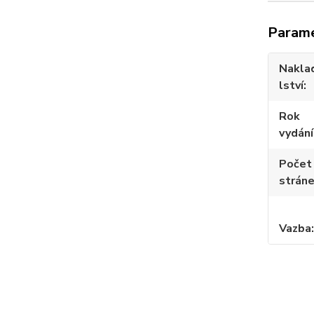
Param
Nakla
lství
Rok
vydání
Počet
strán
Vazba