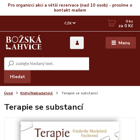
Pro organizci akci a větší rezervace (nad 10 osob) - prosíme o
kontakt mailem
0
ks
CZK
za
0 Kč
Menu
Hledat
Úvod
Knihy/Nakladatelé
Terapie se substancí
Terapie se substancí