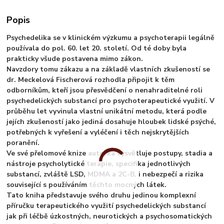
Popis
Psychedelika se v klinickém výzkumu a psychoterapii legálně
používala do pol. 60. let 20. století. Od té doby byla
prakticky všude postavena mimo zákon.
Navzdory tomu zákazu a na základě vlastních zkušeností se
dr. Meckelová Fischerová rozhodla připojit k těm
odborníkům, kteří jsou přesvědčení o nenahraditelné roli
psychedelických substancí pro psychoterapeutické využití. V
průběhu let vyvinula vlastní unikátní metodu, která podle
jejích zkušeností jako jediná dosahuje hloubek lidské psýché,
potřebných k vyřešení a vyléčení i těch nejskrytějších
poranění.
Ve své přelomové knize autorka vysvětluje postupy, stadia a
nástroje psycholytické terapie, specifika jednotlivých
substancí, zvláště LSD, MDMA a 2C-B, i nebezpečí a rizika
související s používáním těchto mocných látek.
Tato kniha představuje svého druhu jedinou komplexní
příručku terapeutického využití psychedelických substancí
jak při léčbě úzkostných, neurotických a psychosomatických