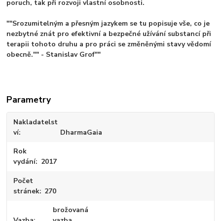
poruch, tak při rozvoji vlastní osobnosti.
""Srozumitelným a přesným jazykem se tu popisuje vše, co je
nezbytné znát pro efektivní a bezpečné užívání substancí při
terapii tohoto druhu a pro práci se změněnými stavy vědomí
obecně."" - Stanislav Grof""
Parametry
Nakladatelst
ví
DharmaGaia
Rok
vydání
2017
Počet
stránek
270
brožovaná
Vazba
vazba