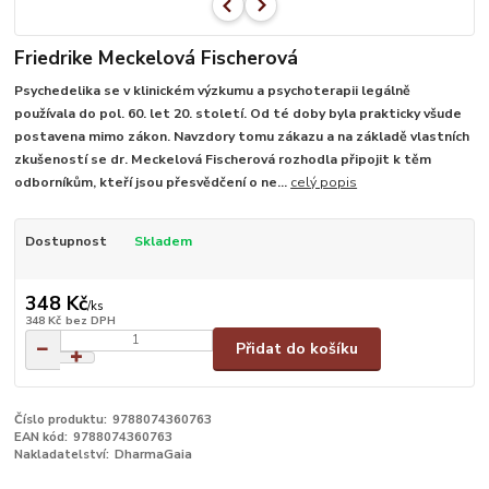
Friedrike Meckelová Fischerová
Psychedelika se v klinickém výzkumu a psychoterapii legálně
používala do pol. 60. let 20. století. Od té doby byla prakticky všude
postavena mimo zákon. Navzdory tomu zákazu a na základě vlastních
zkušeností se dr. Meckelová Fischerová rozhodla připojit k těm
odborníkům, kteří jsou přesvědčení o ne...
celý popis
Dostupnost
Skladem
348 Kč
/
ks
348 Kč
bez DPH
Přidat do košíku
Číslo produktu:
9788074360763
EAN kód:
9788074360763
Nakladatelství:
DharmaGaia