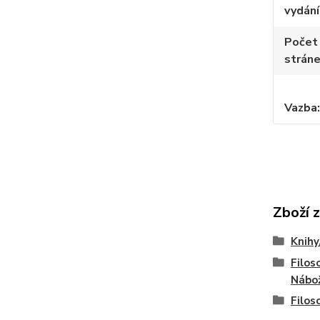
vydání
Počet
strán
Vazba
Zboží 
Knihy
Filoso
Nábo
Filos