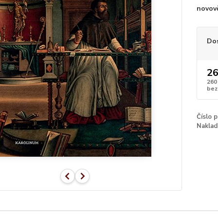
novov
Do
26
260
bez
Číslo 
Naklad