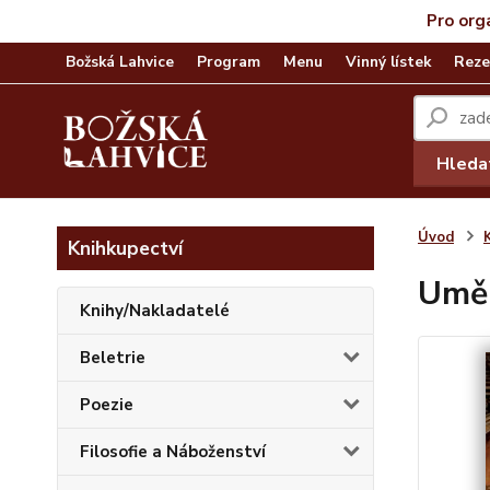
Pro org
Božská Lahvice
Program
Menu
Vinný lístek
Reze
Hleda
Úvod
Knihkupectví
Uměn
Knihy/Nakladatelé
Beletrie
Poezie
Filosofie a Náboženství