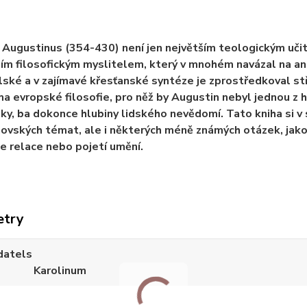
 Augustinus (354-430) není jen největším teologickým uči
ním filosofickým myslitelem, který v mnohém navázal na an
lské a v zajímavé křesťanské syntéze je zprostředkoval 
ma evropské filosofie, pro něž by Augustin nebyl jednou z hl
ky, ba dokonce hlubiny lidského nevědomí. Tato kniha si v 
ovských témat, ale i některých méně známých otázek, jako
e relace nebo pojetí umění.
etry
datels
Karolinum