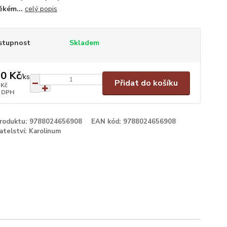
ěkém...
celý popis
stupnost
Skladem
0 Kč
/
ks
Přidat do košíku
 Kč
 DPH
produktu:
9788024656908
EAN kód:
9788024656908
atelství:
Karolinum