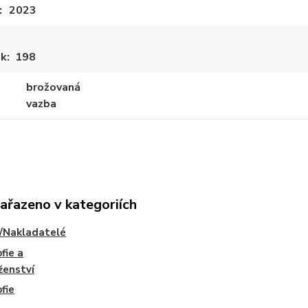
2023
ek
198
brožovaná
vazba
zařazeno v kategoriích
/Nakladatelé
fie a
ženství
ofie