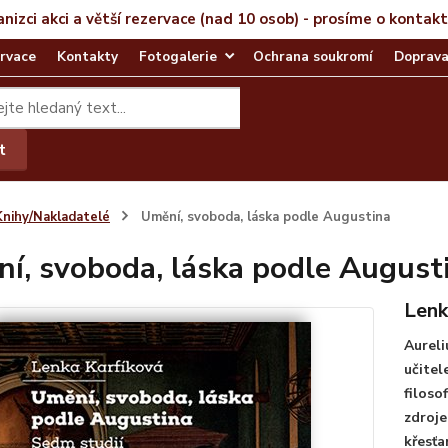
anizci akci a větší rezervace (nad 10 osob) - prosíme o kontak
rvace
Kontakty
Fotogalerie
Ochrana soukromí
Doprava
t
Knihy/Nakladatelé
Umění, svoboda, láska podle Augustina
í, svoboda, láska podle August
Lenk
Aureli
učitel
filoso
zdroje
křesťa