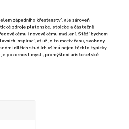
telem západního křesťanství, ale zároveň
tické zdroje platonské, stoické a částečně
středověkému i novověkému myšlení. Stěží bychom
avních inspirací, ať už je to motiv času, svobody
sedmi dílčích studiích všímá nejen těchto typicky
 je pozornost mysli, promýšlení aristotelské