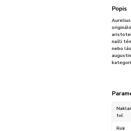
Popis
Aurelius
originál
aristote
našli té
nebo lás
augustin
kategori
Param
Nakla
tví
Rok