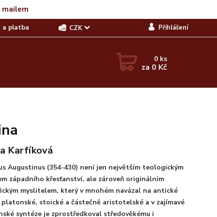
t mailem
 a platba
Přihlášení
CZK
0
ks
za
0 Kč
ina
a Karfíková
us Augustinus (354-430) není jen největším teologickým
em západního křesťanství, ale zároveň originálním
fickým myslitelem, který v mnohém navázal na antické
 platonské, stoické a částečně aristotelské a v zajímavé
nské syntéze je zprostředkoval středověkému i