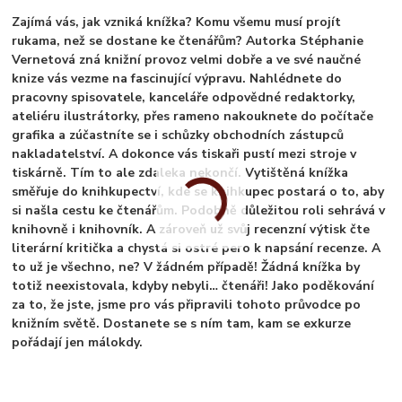
Zajímá vás, jak vzniká knížka? Komu všemu musí projít
rukama, než se dostane ke čtenářům? Autorka Stéphanie
Vernetová zná knižní provoz velmi dobře a ve své naučné
knize vás vezme na fascinující výpravu. Nahlédnete do
pracovny spisovatele, kanceláře odpovědné redaktorky,
ateliéru ilustrátorky, přes rameno nakouknete do počítače
grafika a zúčastníte se i schůzky obchodních zástupců
nakladatelství. A dokonce vás tiskaři pustí mezi stroje v
tiskárně. Tím to ale zdaleka nekončí. Vytištěná knížka
směřuje do knihkupectví, kde se knihkupec postará o to, aby
si našla cestu ke čtenářům. Podobně důležitou roli sehrává v
knihovně i knihovník. A zároveň už svůj recenzní výtisk čte
literární kritička a chystá si ostré pero k napsání recenze. A
to už je všechno, ne? V žádném případě! Žádná knížka by
totiž neexistovala, kdyby nebyli… čtenáři! Jako poděkování
za to, že jste, jsme pro vás připravili tohoto průvodce po
knižním světě. Dostanete se s ním tam, kam se exkurze
pořádají jen málokdy.