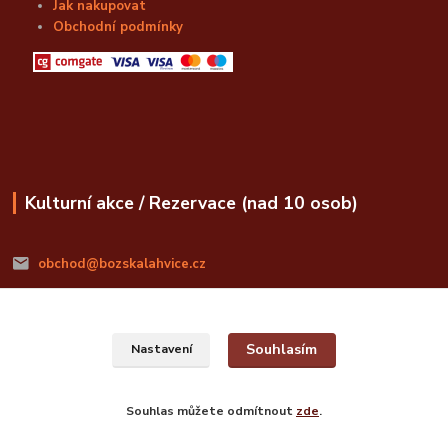
Jak nakupovat
Obchodní podmínky
Kulturní akce / Rezervace (nad 10 osob)
obchod@bozskalahvice.cz
Souhlasím
Nastavení
© Božská Lahvice s.r.o.
Souhlas můžete odmítnout
zde
.