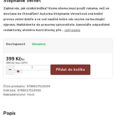
Stéphanie Vernet
Zajímá vás, jak vzniká knížka? Komu všemu musí projít rukama, než se
dostane ke čtenářům? Autorka Stéphanie Vernetová zná knižní
provoz velmi dobře a ve své naučné knize vás vezme na fascinující
výpravu. Nahlédnete do pracovny spisovatele, kanceláře odpovědné
redaktorky, ateliéru ilustrátorky, pře...
celý popis
Dostupnost
Skladem
399 Kč
/
ks
399 Kč
bez DPH
Přidat do košíku
Číslo produktu:
9788027519330
EAN kód:
9788027519330
Nakladatelství:
Host
Popis