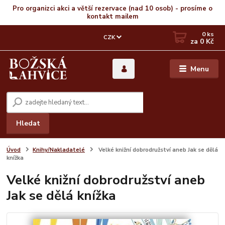
Pro organizci akci a větší rezervace (nad 10 osob) - prosíme o
kontakt mailem
0
ks
CZK
za
0 Kč
Menu
Hledat
Úvod
Knihy/Nakladatelé
Velké knižní dobrodružství aneb Jak se dělá
knížka
Velké knižní dobrodružství aneb
Jak se dělá knížka