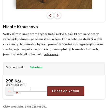
Nicole Kraussová
Velký dům je souborem čtyř příběhů a čtyř hlasů, které se všechny
vztahují k jednomu psacímu stolu a těm, kdo u něho po delší či kratší
čas v různých domech a bytech pracovali. Všichni zde vyprávějí o svém
životě, svých úspěších a prohrách, o nenaplněných snech a touhách,
jakož i o těch několika mál...
celý popis
Dostupnost
Skladem
298 Kč
/
ks
298 Kč
bez DPH
Přidat do košíku
Číslo produktu:
9788025705261