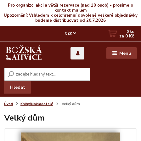
Pro organizci akci a větší rezervace (nad 10 osob) - prosíme o
kontakt mailem
Upozornění: Vzhledem k celofiremní dovolené veškeré objednávky
budeme distribuovat od 20.7.2026
0
ks
CZK
za
0 Kč
Menu
Hledat
Úvod
Knihy/Nakladatelé
Velký dům
Velký dům