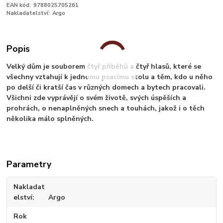
EAN kód:
9788025705261
Nakladatelství:
Argo
Popis
Velký dům je souborem čtyř příběhů a čtyř hlasů, které se
všechny vztahují k jednomu psacímu stolu a těm, kdo u něho
po delší či kratší čas v různých domech a bytech pracovali.
Všichni zde vyprávějí o svém životě, svých úspěších a
prohrách, o nenaplněných snech a touhách, jakož i o těch
několika málo splněných.
Parametry
Nakladat
elství
Argo
Rok