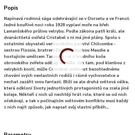
Popis
Napínavá rodinná sága odehrávající se v Dorsetu a ve Francii.
Jedné bouřlivé noci roku 1928 vyplaví moře na břeh
Lamanšského průlivu velrybu. Podle zákona patří králi, ale
dvanáctiletá osiřelá Cristabel s ní má jiné plány. Spolu s
ostatními obyvateli venkovského panství Chilcombe -
sestrou Flossie, bratrem Digbym, služkou Maudie a
hostujícím umělcem Tarasem - si z hrudního koše
obrovského zvířete udělají divadlo. Jen tam, pod klenbou z
velrybích kostí, může Cristabel uniknout bezohlednému
chování svých nevlastních rodičů i rázné vychovatelce a
nechat zazářit svou fantazii. Blíží se ale druhá světová válka,
která odkloní životy jednotlivých protagonistů na zcela jiné
koleje. Někteří z nich už nechtějí hrát role, které se od nich
očekávají, a tak v počínajícím světovém konfliktu musí každý
z nich najít způsob, jak napsat svůj vlastní příběh…
Parametry