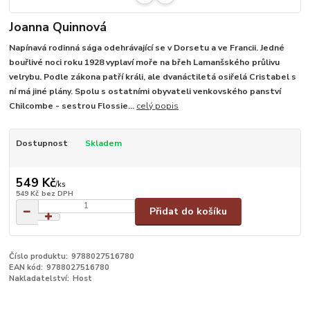
Joanna Quinnová
Napínavá rodinná sága odehrávající se v Dorsetu a ve Francii. Jedné
bouřlivé noci roku 1928 vyplaví moře na břeh Lamanšského průlivu
velrybu. Podle zákona patří králi, ale dvanáctiletá osiřelá Cristabel s
ní má jiné plány. Spolu s ostatními obyvateli venkovského panství
Chilcombe - sestrou Flossie...
celý popis
Dostupnost
Skladem
549 Kč
/
ks
549 Kč
bez DPH
Přidat do košíku
Číslo produktu:
9788027516780
EAN kód:
9788027516780
Nakladatelství:
Host