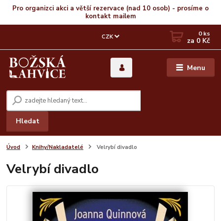
Pro organizci akci a větší rezervace (nad 10 osob) - prosíme o
kontakt mailem
0
ks
CZK
za
0 Kč
Menu
Hledat
Úvod
Knihy/Nakladatelé
Velrybí divadlo
Velrybí divadlo