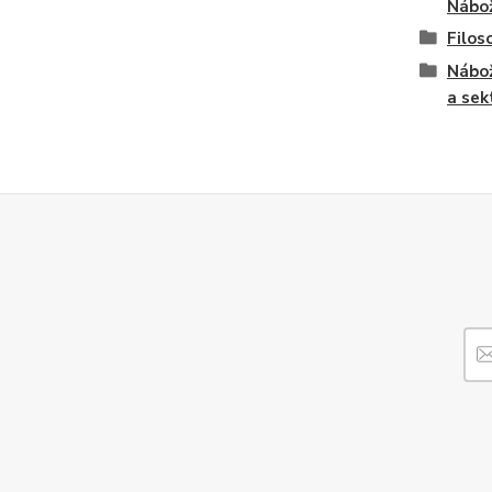
Nábo
Filos
Nábo
a sek