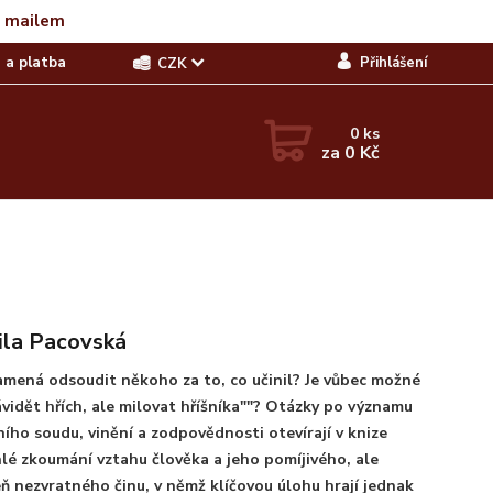
t mailem
 a platba
Přihlášení
CZK
0
ks
za
0 Kč
la Pacovská
mená odsoudit někoho za to, co učinil? Je vůbec možné
vidět hřích, ale milovat hříšníka""? Otázky po významu
ího soudu, vinění a zodpovědnosti otevírají v knize
lé zkoumání vztahu člověka a jeho pomíjivého, ale
ň nezvratného činu, v němž klíčovou úlohu hrají jednak