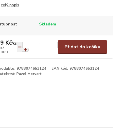
.
celý popis
stupnost
Skladem
9 Kč
/
ks
Přidat do košíku
 Kč
 DPH
produktu:
9788074653124
EAN kód:
9788074653124
atelství:
Pavel Mervart