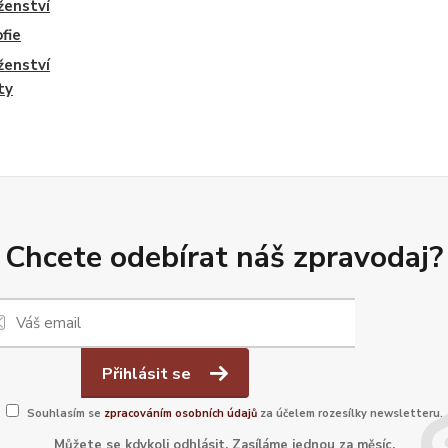
ženství
ofie
ženství
ty
Chcete odebírat náš zpravodaj?
Přihlásit se
Souhlasím se
zpracováním osobních údajů
za účelem rozesílky newsletteru.
Můžete se kdykoli odhlásit. Zasíláme jednou za měsíc.