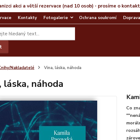
anizci akci a větší rezervace (nad 10 osob) - prosíme o kontak
rvace
Kontakty
Fotogalerie
Ochrana soukromí
Doprava
t
Knihy/Nakladatelé
Vina, láska, náhoda
, láska, náhoda
Kami
Co zna
""nená
moráln
rozsáh
zárove