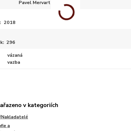
Pavel Mervart
2018
ek
296
vázaná
vazba
zařazeno v kategoriích
/Nakladatelé
fie a