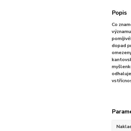
Popis
Co zname
významu 
pomíjivé
dopad pr
omezeny 
kantovsk
myšlenko
odhaluje
vstřícno
Param
Nakla