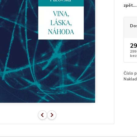
zpět..
Do
29
299
bez
Číslo 
Naklad