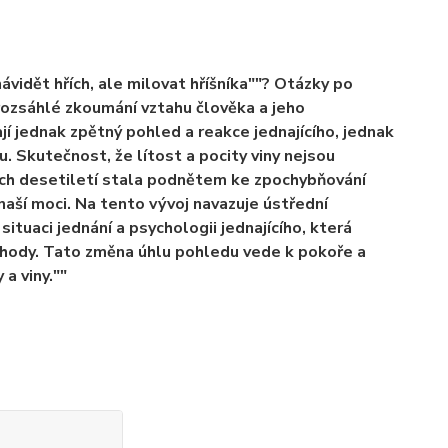
vidět hřích, ale milovat hříšníka""? Otázky po
 rozsáhlé zkoumání vztahu člověka a jeho
jí jednak zpětný pohled a reakce jednajícího, jednak
. Skutečnost, že lítost a pocity viny nejsou
ích desetiletí stala podnětem ke zpochybňování
naší moci. Na tento vývoj navazuje ústřední
situaci jednání a psychologii jednajícího, která
náhody. Tato změna úhlu pohledu vede k pokoře a
a viny.""