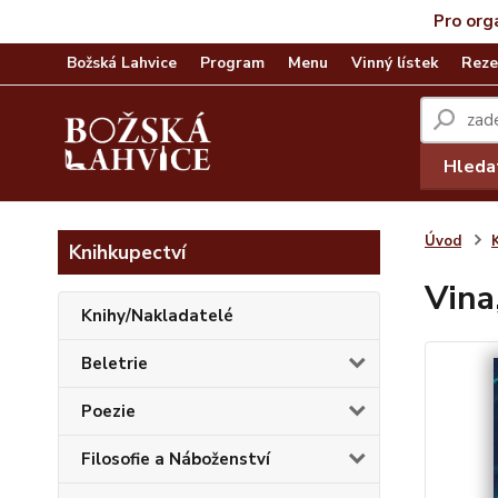
Pro org
Božská Lahvice
Program
Menu
Vinný lístek
Reze
Hleda
Úvod
Knihkupectví
Vina
Knihy/Nakladatelé
Beletrie
Poezie
Filosofie a Náboženství