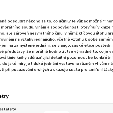
ná odsoudit někoho za to, co učinil? Je vůbec možné ""nená
morálního soudu, vinění a zodpovědnosti otevírají v knize
ho, ale zároveň nezvratného činu, v němž klíčovou úlohu hra
ovinění na vztahy jednajícího, včetně vztahu k sobě samému
jen na zamýšlené jednání, se v anglosaské etice posledn
é představy, že morálně hodnotit lze výhradně to, co je v 
vá linie knihy zdůrazňující detailní pozornost ke konkrétní 
, do jaké míry je lidské jednání vystaveno různým vlivům 
sti při posuzování druhých a ukazuje cestu pro smíření lásky 
etry
datelstv