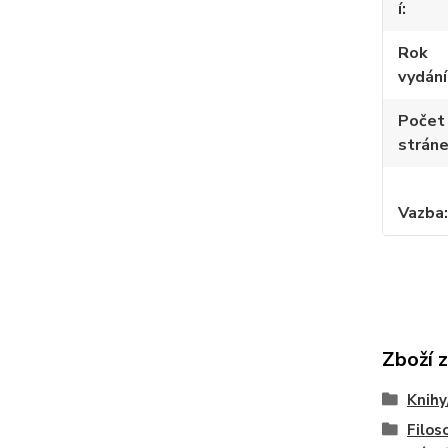
í
Rok
vydání
Počet
strán
Vazba
Zboží 
Knihy
Filoso