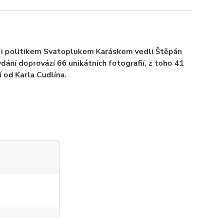
ji i politikem Svatoplukem Karáskem vedli Štěpán
ydání doprovází 66 unikátních fotografií, z toho 41
í od Karla Cudlína.