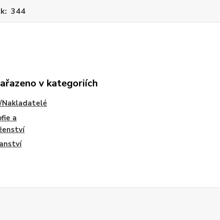
ek
344
zařazeno v kategoriích
/Nakladatelé
fie a
ženství
anství