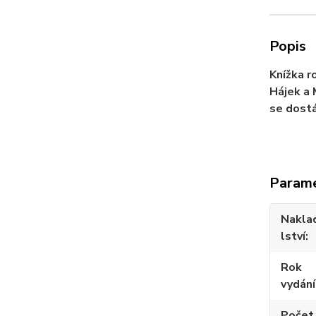
Popis
Knížka r
Hájek a 
se dostá
Param
Nakla
lství
Rok
vydání
Počet