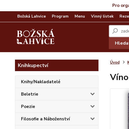
Pro org
Božská Lahvice
Program
Menu
Vinný lístek
Reze
Hleda
Úvod
Knihkupectví
Víno
Knihy/Nakladatelé
Beletrie
Poezie
Filosofie a Náboženství