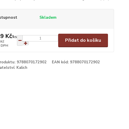
stupnost
Skladem
9 Kč
/
ks
Přidat do košíku
 Kč
 DPH
produktu:
9788070172902
EAN kód:
9788070172902
atelství:
Kalich