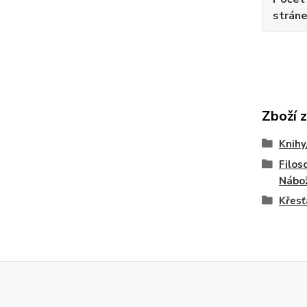
strán
Zboží 
Knihy
Filoso
Nábo
Křesť