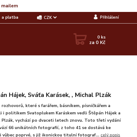
t mailem
 a platba
Přihlášení
CZK
0
ks
za
0 Kč
án Hájek, Sváťa Karásek, , Michal Plzák
 rozhovorů, které s farářem, básníkem, písničkářem a
i i politikem Svatoplukem Karáskem vedli Štěpán Hájek a
 Plzák, vychází po dvaceti letech znovu. Toto třetí vydání
ází 66 unikátních fotografií, z toho 41 se dostává ke
i vůbec poprvé, s již ikonickou titulní fotograf...
celý popis