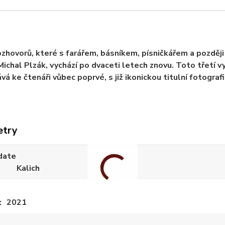
ozhovorů, které s farářem, básníkem, písničkářem a pozdě
Michal Plzák, vychází po dvaceti letech znovu. Toto třetí v
vá ke čtenáři vůbec poprvé, s již ikonickou titulní fotografi
etry
date
Kalich
2021