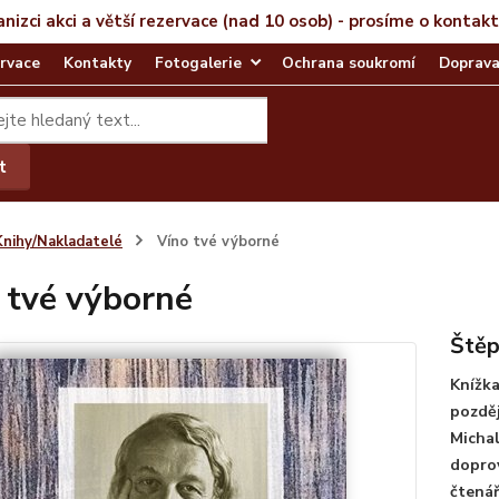
anizci akci a větší rezervace (nad 10 osob) - prosíme o kontak
rvace
Kontakty
Fotogalerie
Ochrana soukromí
Doprava
t
Knihy/Nakladatelé
Víno tvé výborné
 tvé výborné
Štěp
Knížka
pozděj
Michal
doprov
čtenář