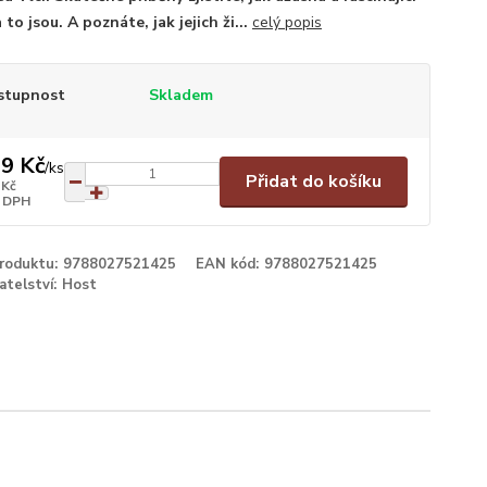
 to jsou. A poznáte, jak jejich ži...
celý popis
stupnost
Skladem
9 Kč
/
ks
Přidat do košíku
 Kč
 DPH
produktu:
9788027521425
EAN kód:
9788027521425
atelství:
Host