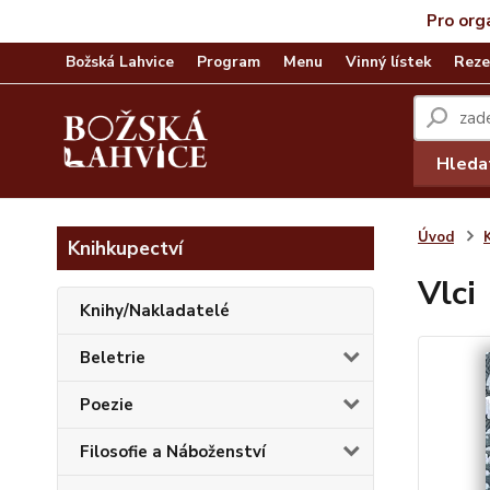
Pro org
Božská Lahvice
Program
Menu
Vinný lístek
Reze
Hleda
Úvod
Knihkupectví
Vlci
Knihy/Nakladatelé
Beletrie
Poezie
Filosofie a Náboženství