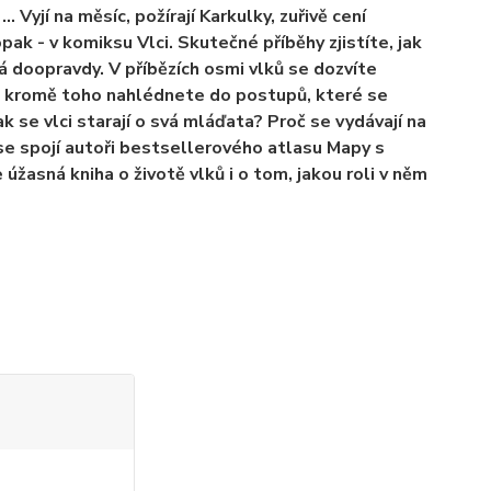
 Vyjí na měsíc, požírají Karkulky, zuřivě cení
ak - v komiksu Vlci. Skutečné příběhy zjistíte, jak
adá doopravdy. V příbězích osmi vlků se dozvíte
a kromě toho nahlédnete do postupů, které se
Jak se vlci starají o svá mláďata? Proč se vydávají na
yž se spojí autoři bestsellerového atlasu Mapy s
žasná kniha o životě vlků i o tom, jakou roli v něm