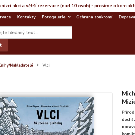
anizci akci a větší rezervace (nad 10 osob) - prosíme o kontak
rvace
Kontakty
Fotogalerie
Ochrana soukromí
Doprava
t
Knihy/Nakladatelé
Vlci
Mich
Mizi
Přírod
dech! 
opravd
komiks