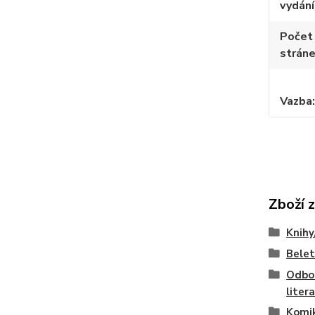
vydání
Počet
strán
Vazba
Zboží 
Knihy
Belet
Odbo
liter
Komi