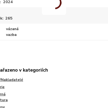
2024
ek
265
vázaná
vazba
zařazeno v kategoriích
/Nakladatelé
rie
rná
atura
ksy