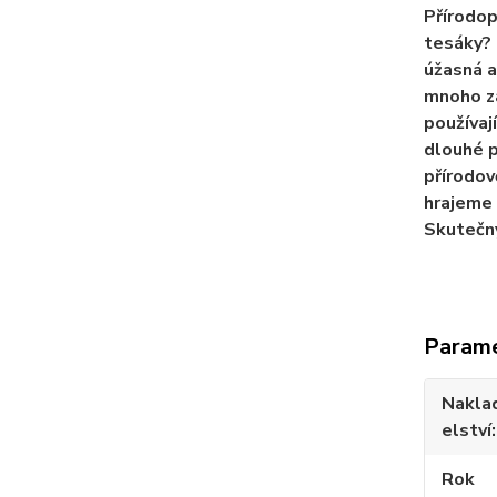
Přírodopi
tesáky? 
úžasná a
mnoho za
používají
dlouhé p
přírodov
hrajeme 
Skutečný
Param
Nakla
elství
Rok