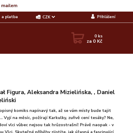
t mailem
 a platba
Přihlášení
CZK
0
ks
za
0 Kč
ał Figura, Aleksandra Mizielińska, , Daniel
eliński
opisný komiks napínavý tak, až se vám místy bude tajit
... Vyjí na měsíc, požírají Karkulky, zuřivě cení tesáky? Ne,
oví vlci vůbec nejsou tak hrůzostrašní! Právě naopak - v
u Vlci. Skutečné příběhy zjistíte, jak úžasná a fascinující