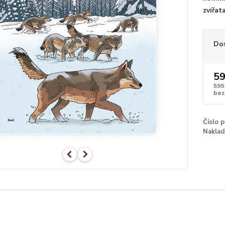
zvířata
Do
59
599
bez
Číslo 
Naklad