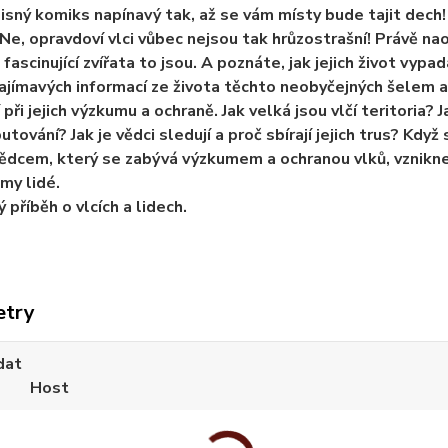
sný komiks napínavý tak, až se vám místy bude tajit dech! ...
Ne, opravdoví vlci vůbec nejsou tak hrůzostrašní! Právě naop
 fascinující zvířata to jsou. A poznáte, jak jejich život vyp
jímavých informací ze života těchto neobyčejných šelem 
 při jejich výzkumu a ochraně. Jak velká jsou vlčí teritoria? 
utování? Jak je vědci sledují a proč sbírají jejich trus? Kd
ědcem, který se zabývá výzkumem a ochranou vlků, vznikne ú
my lidé.
 příběh o vlcích a lidech.
etry
dat
Host