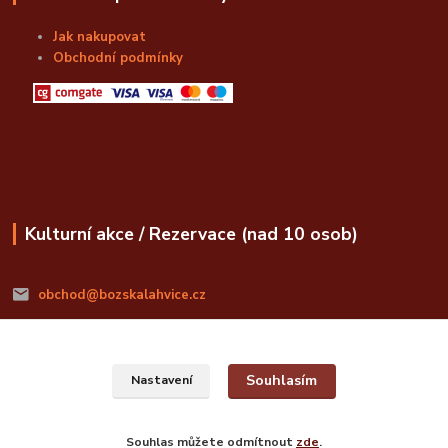
Jak nakupovat
Obchodní podmínky
Kulturní akce / Rezervace (nad 10 osob)
obchod@bozskalahvice.cz
Souhlasím
Nastavení
© Božská Lahvice s.r.o.
Souhlas můžete odmítnout
zde
.