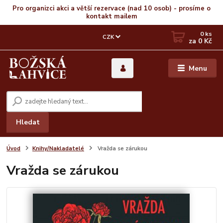
Pro organizci akci a větší rezervace (nad 10 osob) - prosíme o
kontakt mailem
0
ks
CZK
za
0 Kč
Menu
Hledat
Úvod
Knihy/Nakladatelé
Vražda se zárukou
Vražda se zárukou