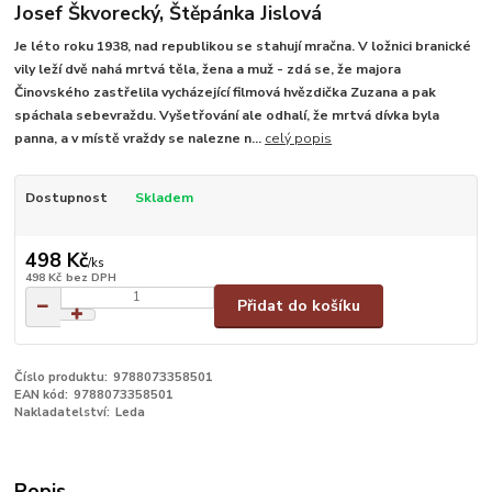
Josef Škvorecký, Štěpánka Jislová
Je léto roku 1938, nad republikou se stahují mračna. V ložnici branické
vily leží dvě nahá mrtvá těla, žena a muž - zdá se, že majora
Činovského zastřelila vycházející filmová hvězdička Zuzana a pak
spáchala sebevraždu. Vyšetřování ale odhalí, že mrtvá dívka byla
panna, a v místě vraždy se nalezne n...
celý popis
Dostupnost
Skladem
498 Kč
/
ks
498 Kč
bez DPH
Přidat do košíku
Číslo produktu:
9788073358501
EAN kód:
9788073358501
Nakladatelství:
Leda
Popis