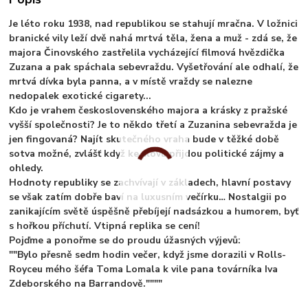
Je léto roku 1938, nad republikou se stahují mračna. V ložnici
branické vily leží dvě nahá mrtvá těla, žena a muž - zdá se, že
majora Činovského zastřelila vycházející filmová hvězdička
Zuzana a pak spáchala sebevraždu. Vyšetřování ale odhalí, že
mrtvá dívka byla panna, a v místě vraždy se nalezne
nedopalek exotické cigarety...
Kdo je vrahem československého majora a krásky z pražské
vyšší společnosti? Je to někdo třetí a Zuzanina sebevražda je
jen fingovaná? Najít skutečného vraha bude v těžké době
sotva možné, zvlášť když ke slovu přijdou politické zájmy a
ohledy.
Hodnoty republiky se zachvívají v základech, hlavní postavy
se však zatím dobře baví na luxusním večírku… Nostalgii po
zanikajícím světě úspěšně přebíjejí nadsázkou a humorem, byť
s hořkou příchutí. Vtipná replika se cení!
Pojďme a ponořme se do proudu úžasných výjevů:
""Bylo přesně sedm hodin večer, když jsme dorazili v Rolls-
Royceu mého šéfa Toma Lomala k vile pana továrníka Iva
Zdeborského na Barrandově.""""