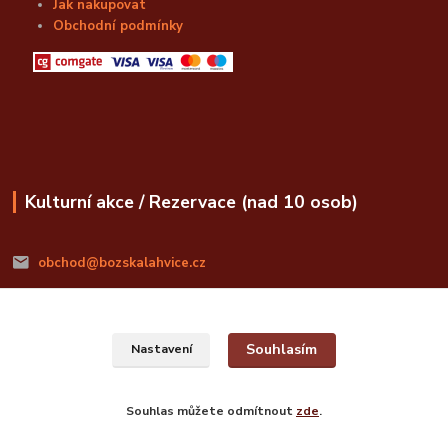
Jak nakupovat
Obchodní podmínky
Kulturní akce / Rezervace (nad 10 osob)
obchod@bozskalahvice.cz
Souhlasím
Nastavení
© Božská Lahvice s.r.o.
Souhlas můžete odmítnout
zde
.