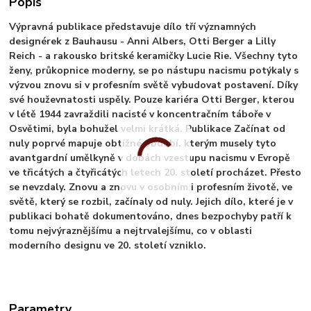
Popis
Výpravná publikace představuje dílo tří významných
designérek z Bauhausu - Anni Albers, Otti Berger a Lilly
Reich - a rakousko britské keramičky Lucie Rie. Všechny tyto
ženy, průkopnice moderny, se po nástupu nacismu potýkaly s
výzvou znovu si v profesním světě vybudovat postavení. Díky
své houževnatosti uspěly. Pouze kariéra Otti Berger, kterou
v létě 1944 zavraždili nacisté v koncentračním táboře v
Osvětimi, byla bohužel velmi krátká. Publikace Začínat od
nuly poprvé mapuje obtížné období, kterým musely tyto
avantgardní umělkyně v dobách vzestupu nacismu v Evropě
ve třicátých a čtyřicátých letech 20. století procházet. Přesto
se nevzdaly. Znovu a znovu v osobním i profesním životě, ve
světě, který se rozbil, začínaly od nuly. Jejich dílo, které je v
publikaci bohatě dokumentováno, dnes bezpochyby patří k
tomu nejvýraznějšímu a nejtrvalejšímu, co v oblasti
moderního designu ve 20. století vzniklo.
Parametry