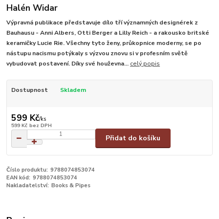
Halén Widar
Výpravná publikace představuje dílo tří významných designérek z
Bauhausu - Anni Albers, Otti Berger a Lilly Reich - a rakousko britské
keramičky Lucie Rie. Všechny tyto ženy, průkopnice moderny, se po
nástupu nacismu potýkaly s výzvou znovu si v profesním světě
vybudovat postavení. Díky své houževna...
celý popis
Dostupnost
Skladem
599 Kč
/
ks
599 Kč
bez DPH
Přidat do košíku
Číslo produktu:
9788074853074
EAN kód:
9788074853074
Nakladatelství:
Books & Pipes