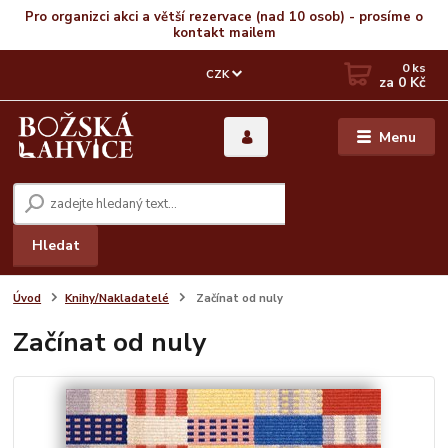
Pro organizci akci a větší rezervace (nad 10 osob) - prosíme o
kontakt mailem
0
ks
CZK
za
0 Kč
Menu
Hledat
Úvod
Knihy/Nakladatelé
Začínat od nuly
Začínat od nuly