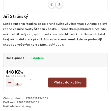
Jiří Stránský
Letec Antonín Maděra se po druhé světové válce vrací z Anglie do své
rodné vesnice Svatý Štěpán v česko- -německém pohraničí. Chce zde
uskutečnit svůj sen, vybudovat chov ušlechtilých koní. Nenachází však
kraj svého dětství - přichází do rozvrácené země, kde se prohánějí
stáda zdivočelých koní a kde...
celý popis
Dostupnost
Skladem
448 Kč
/
ks
448 Kč
bez DPH
Přidat do košíku
Číslo produktu:
9788025734209
EAN kód:
9788025734209
Nakladatelství:
Argo