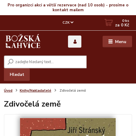
Pro organizci akci a větší rezervace (nad 10 osob) - prosíme o
kontakt mailem
0
ks
CZK
za
0 Kč
Menu
Hledat
Úvod
Knihy/Nakladatelé
Zdivočelá země
Zdivočelá země