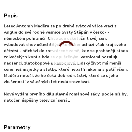
Popis
Letec Antonín Maděra se po druhé světové válce vrací z
Anglie do své rodné vesnice Svatý Štěpán v česko- -
německém pohraničí. Chce zde uskutečnit svůj sen,
vybudovat chov ušlechtilých koní. Nenachází však kraj svého
dětství - přichází do rozvrácené země, kde se prohánějí stáda
zdivočelých koní a kde se opuštěnými vesnicemi potulují
nadšenci, zlatokopové a kaubojové. Lidský život má menší
cenu než majetky a statky, které nepatří nikomu a patří všem.
Maděra netuší, že ho čeká dobrodružství, které se s jeho
zkušeností z válečných let nedá srovnávat.
Nové vydání prvního dílu slavné románové ságy, podle níž byl
natočen úspěšný televizní seriál.
Parametry