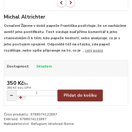
Michal Altrichter
Označení Žijeme v době papeže Františka podtrhuje, že se nacházíme
uvnitř jeho pontifikátu. Text sleduje buď přímo komentář k jeho
stanoviskům či k těm, kdo papeže hodnotí, nebo analyzuje, co je s
jeho postojem spojené. Odpovídá též na otázku, zda papež
rozděluje, nebo spíše připravuje na to, co je ...
celý popis
Dostupnost
Skladem
350 Kč
/
ks
350 Kč
bez DPH
Přidat do košíku
Číslo produktu:
9788074122897
EAN kód:
9788074122897
Nakladatelství:
Refugium Velehrad-Roma