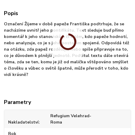
Popis
Označení Žijeme v době papeže Františka podtrhuje, že se
nacházíme uvnitř jeho pontifikátu. Text sleduje buď přímo
komentář k jeho stanoviskům či k těm, kdo papeže hodnotí,
nebo analyzuje, co je s jeho postojem spojené. Odpovídá též
na otázku, zda papež rozděluje, nebo spíše připravuje na to,
co je důvodem k plnější jednotě. Podtitul textu dále otevírá
téma, zda se ten, komu je již od malička vštěpováno smýšlet
o člověku a vůbec o světě špatně, může přerodit v toho, kdo
vidí krásně?
Parametry
Refugium Velehrad-
Nakladatelství
Roma
Rok