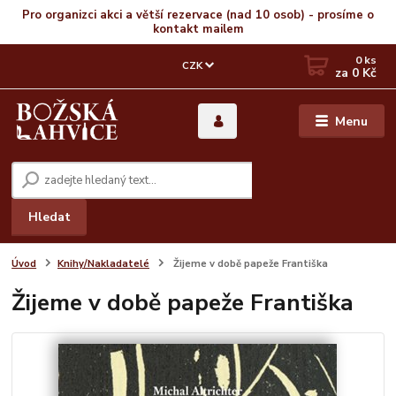
Pro organizci akci a větší rezervace (nad 10 osob) - prosíme o
kontakt mailem
0
ks
CZK
za
0 Kč
Menu
Hledat
Úvod
Knihy/Nakladatelé
Žijeme v době papeže Františka
Žijeme v době papeže Františka