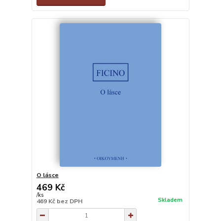
O lásce
469 Kč
/
ks
Skladem
469 Kč
bez DPH