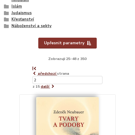
hinduism
Islám
Judaismus
Křesťanství
Náboženství a sekty
Upřesnit parametry
Zobrazuji 25-48 z 350
předchozí
strana
z 15
další