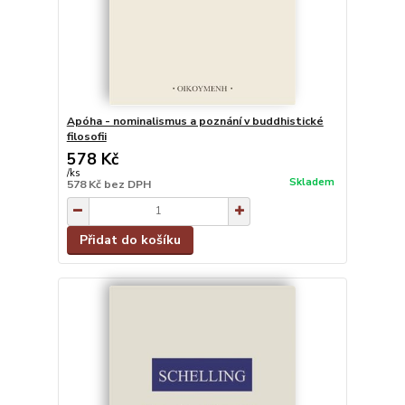
Apóha - nominalismus a poznání v buddhistické
filosofii
578 Kč
/
ks
Skladem
578 Kč
bez DPH
Přidat do košíku