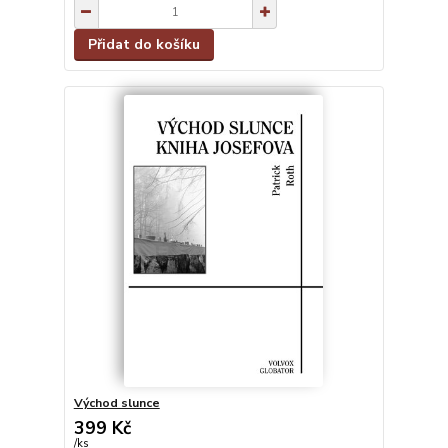
Přidat do košíku
Východ slunce
399 Kč
/
ks