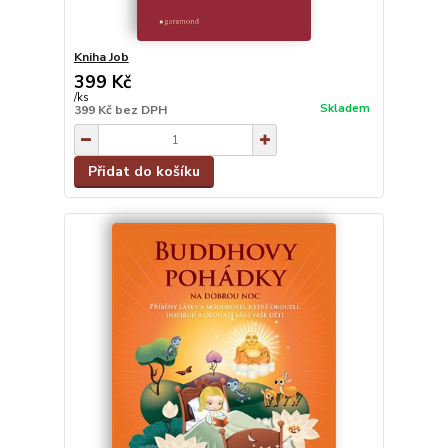
Kniha Job
399 Kč
/
ks
Skladem
399 Kč
bez DPH
Přidat do košíku