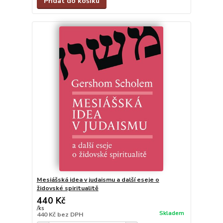
Přidat do košíku
Mesiášská idea v judaismu a další eseje o
židovské spiritualitě
440 Kč
/
ks
Skladem
440 Kč
bez DPH