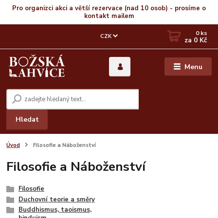
Pro organizci akci a větší rezervace (nad 10 osob) - prosíme o
kontakt mailem
0
ks
CZK
za
0 Kč
Menu
Hledat
Úvod
Filosofie a Náboženství
Filosofie a Náboženství
Filosofie
Duchovní teorie a směry
Buddhismus, taoismus,