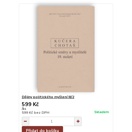
Dějiny politického myšlení III/2
599 Kč
/
ks
Skladem
599 Kč
bez DPH
Přidat do košíku