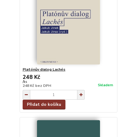
Platónův dialog Lachés
248 Kč
/
ks
Skladem
248 Kč
bez DPH
Přidat do košíku